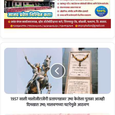
1
9
5
7
सा
ली
मा
लो
जी
1957 साली मालोजीराजेंनी प्रतापगडावर उभा केलेला पुतळा आजही
रा
जें
दिमखात उभा; मालवणच्या घटनेमुळे आठवण
नी