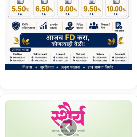
टा
के
वा
डी
त
क