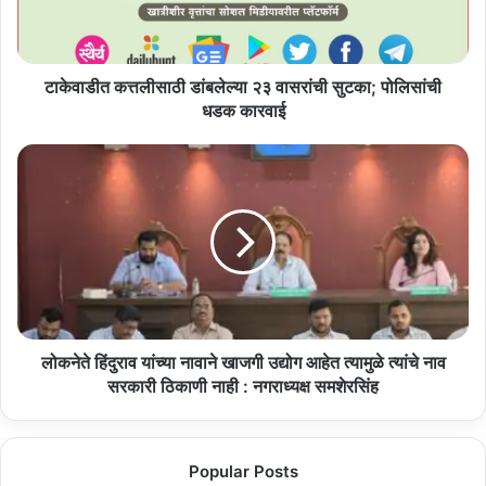
त्त
ली
सा
ठी
टाकेवाडीत कत्तलीसाठी डांबलेल्या २३ वासरांची सुटका; पोलिसांची
डां
धडक कारवाई
ब
ले
लो
ल्या
क
२
ने
३
ते
वा
हिं
स
दु
रां
रा
ची
व
सु
यां
ट
च्या
लोकनेते हिंदुराव यांच्या नावाने खाजगी उद्योग आहेत त्यामुळे त्यांचे नाव
का
ना
सरकारी ठिकाणी नाही : नगराध्यक्ष समशेरसिंह
;
वा
पो
ने
लि
खा
Popular Posts
सां
ज