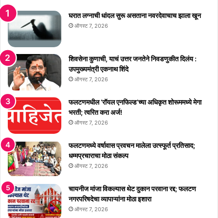
ची
गी
ध
उ
घरात लग्नाची धांदल सुरू असताना नवरदेवाचाच झाला खून
ड
द्यो
ऑगस्ट 7, 2026
क
ग
का
आ
र
हे
शिवसेना कुणाची, याचं उत्तर जनतेने निवडणुकीत दिलंय :
वा
त
उपमुख्यमंत्री एकनाथ शिंदे
ई
त्या
ऑगस्ट 7, 2026
मु
ळे
फलटणमधील ‘रॉयल एनफिल्ड’च्या अधिकृत शोरूममध्ये मेगा
त्यां
भरती; त्वरित करा अर्ज!
चे
ऑगस्ट 7, 2026
ना
व
फलटणमध्ये वर्षावास प्रवचन मालेला उत्स्फूर्त प्रतिसाद;
स
धम्मप्रचाराचा मोठा संकल्प
र
ऑगस्ट 7, 2026
का
री
चायनीज मांजा विकल्यास थेट दुकान परवाना रद्द; फलटण
ठि
नगरपरिषदेचा व्यापाऱ्यांना मोठा इशारा
का
णी
ऑगस्ट 7, 2026