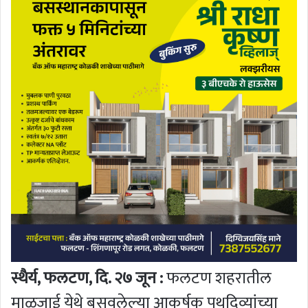
स्थैर्य, फलटण, दि. २७ जून :
फलटण शहरातील
माळजाई येथे बसवलेल्या आकर्षक पथदिव्यांच्या