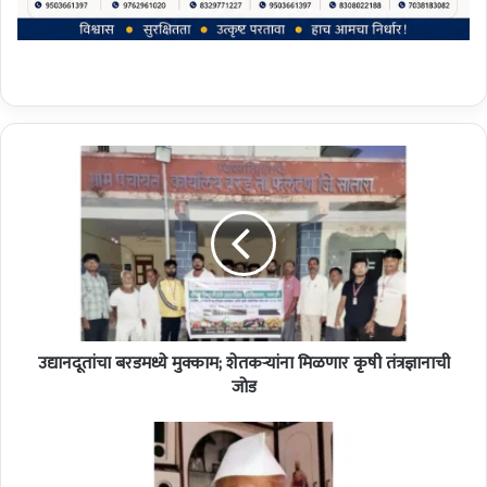
उ
द्या
न
दू
तां
चा
ब
र
ड
उद्यानदूतांचा बरडमध्ये मुक्काम; शेतकऱ्यांना मिळणार कृषी तंत्रज्ञानाची
म
ध्ये
जोड
मु
क्का
ज्ये
म
ष्ठ
;
शि