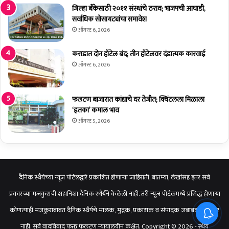
वा
जिल्हा बँकेसाठी २०११ संस्थांचे ठराव; भाजपची आघाडी,
डी
सर्वाधिक सोसायट्यांचा समावेश
प
ऑगस्ट 6, 2026
रि
स
कराडात दोन हॉटेल बंद; तीन हॉटेलवर दंडात्मक कारवाई
रा
ऑगस्ट 6, 2026
व
र
शो
फलटण बाजारात कांद्याचे दर तेजीत; क्विंटलला मिळाला
क
‘इतका’ कमाल भाव
क
ळा
ऑगस्ट 5, 2026
दैनिक स्थैर्यच्या न्यूज पोर्टलद्वारे प्रकाशित होणाऱ्या जाहिराती, बातम्या, लेखांसह इतर सर्व
प्रकारच्या मजकुराची शहानिशा दैनिक स्थैर्यने केलेली नाही. तरी न्यूज पोर्टलमध्ये प्रसिद्ध होणाऱ्या
कोणत्याही मजकुराबाबत दैनिक स्थैर्यचे मालक, मुद्रक, प्रकाशक व संपादक जबाबदार राहणार
नाही. सर्व वादविवाद फक्त फलटण न्यायालयीन कक्षेत. Copyright © 2026 - स्थैर्य