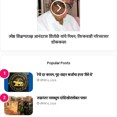
शे
क्ष
त
ण
क
त
ऱ्यां
ज्ज्ञ
ना
आ
मि
नं
ळ
ज्येष्ठ शिक्षणतज्ज्ञ आनंदराव शितोळे यांचे निधन; तिरकवाडी परिसरावर
द
णा
रा
शोककळा
र
व
कृ
शि
षी
तो
Popular Posts
तं
ळे
त्र
यां
ज्ञा
चे
रेपो दर कायम, गृह-वाहन कर्जाचा हप्ता ‘जैसे थे’
ना
नि
ऑगस्ट 6, 2026
ची
ध
जो
न
ड
;
लग्नानंतर नववधूच दरोडेखोरांसोबत पसार
ति
ऑगस्ट 6, 2026
र
क