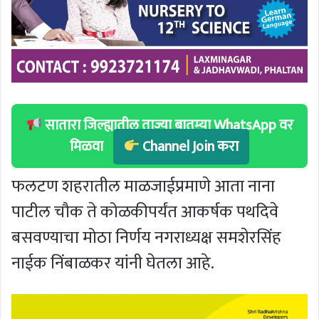
सातारा जिल्ह्यातील ताज्या बातम्या WhatsApp वर
मिळवा
Channel Join करा
फलटण शहरातील माळजाईप्रमाणे आता नाना
पाटील चौक ते कोळकीपर्यंत आकर्षक पथदिवे
बसवण्याचा मोठा निर्णय नगराध्यक्ष समशेरसिंह
नाईक निंबाळकर यांनी घेतला आहे.