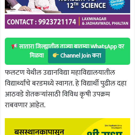
सातारा जिल्ह्यातील ताज्या बातम्या WhatsApp वर
मिळवा
Channel Join करा
फलटण येथील उद्यानविद्या महाविद्यालयातील
विद्यार्थ्यांचे बरडमध्ये स्वागत. हे विद्यार्थी पुढील दहा
आठवडे शेतकऱ्यांसाठी विविध कृषी उपक्रम
राबवणार आहेत.