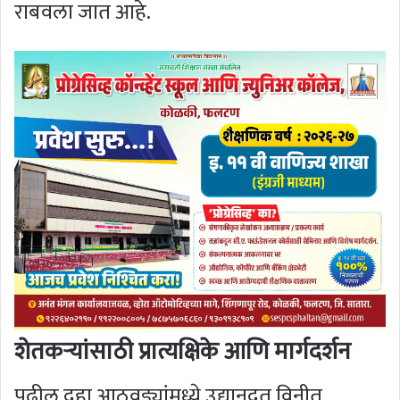
राबवला जात आहे.
शेतकऱ्यांसाठी प्रात्यक्षिके आणि मार्गदर्शन
पुढील दहा आठवड्यांमध्ये उद्यानदूत विनीत