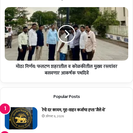
व
क
मो
र
ठा
च
नि
सु
र्ण
रू
य
हो
:
णा
फ
र
ल
:
ट
मा
मोठा निर्णय: फलटण शहरातील व कोळकीतील मुख्य रस्त्यांवर
ण
जी
श
बसवणार आकर्षक पथदिवे
खा
ह
स
रा
दा
ती
Popular Posts
र
ल
र
व
ण
को
रेपो दर कायम, गृह-वाहन कर्जाचा हप्ता ‘जैसे थे’
जि
ळ
ऑगस्ट 6, 2026
त
की
सिं
ती