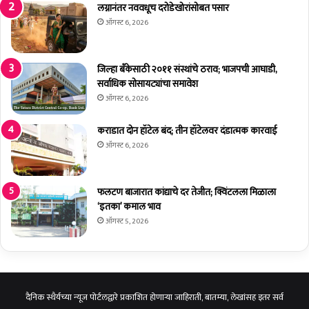
ह
ल
लग्नानंतर नववधूच दरोडेखोरांसोबत पसार
मु
ऑगस्ट 6, 2026
ख्य
र
स्त्यां
जिल्हा बँकेसाठी २०११ संस्थांचे ठराव; भाजपची आघाडी,
व
सर्वाधिक सोसायट्यांचा समावेश
र
ऑगस्ट 6, 2026
ब
स
कराडात दोन हॉटेल बंद; तीन हॉटेलवर दंडात्मक कारवाई
व
ऑगस्ट 6, 2026
णा
र
आ
फलटण बाजारात कांद्याचे दर तेजीत; क्विंटलला मिळाला
क
‘इतका’ कमाल भाव
र्ष
क
ऑगस्ट 5, 2026
प
थ
दि
वे
दैनिक स्थैर्यच्या न्यूज पोर्टलद्वारे प्रकाशित होणाऱ्या जाहिराती, बातम्या, लेखांसह इतर सर्व