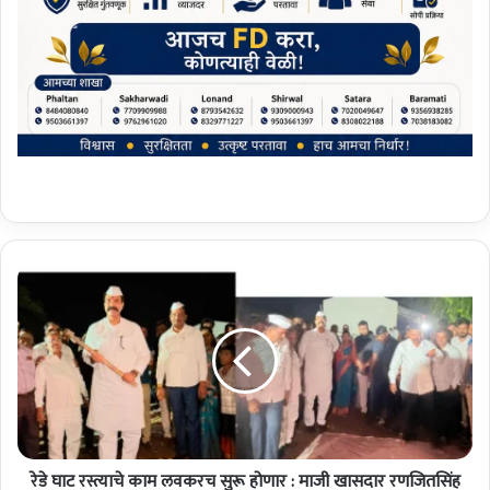
रे
डे
घा
ट
र
स्त्या
चे
का
म
रेडे घाट रस्त्याचे काम लवकरच सुरू होणार : माजी खासदार रणजितसिंह
ल