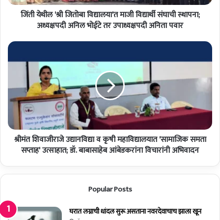
तो
जिंती येथील 'श्री जितोबा विद्यालया'त माजी विद्यार्थी संघाची स्थापना;
बा
वि
अध्यक्षपदी अनिल भोईटे तर उपाध्यक्षपदी अनिता पवार
द्या
ल
श्री
या
मं
'
त
त
शि
मा
वा
जी
जी
वि
रा
द्या
जे
र्थी
उ
सं
श्रीमंत शिवाजीराजे उद्यानविद्या व कृषी महाविद्यालयात 'सामाजिक समता
द्या
घा
न
सप्ताह' उत्साहात; डॉ. बाबासाहेब आंबेडकरांना विचारांनी अभिवादन
ची
वि
स्था
द्या
प
व
Popular Posts
ना
कृ
;
षी
अ
म
घरात लग्नाची धांदल सुरू असताना नवरदेवाचाच झाला खून