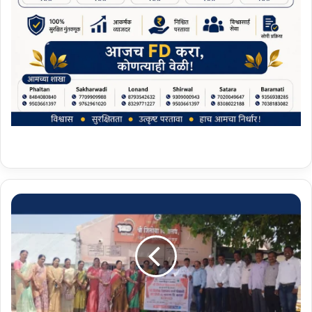
जिं
ती
ये
थी
ल
'
श्री
जि