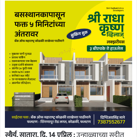
स्थैर्य, सातारा, दि. 14 एप्रिल :
उन्हाळ्याच्या सुट्टीत