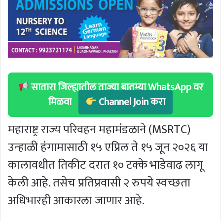
सातारा जिल्ह्यातील ताज्या बातम्या WhatsApp वर
मिळवा
Channel Join करा
महाराष्ट्र राज्य परिवहन महामंडळाने (MSRTC)
उन्हाळी हंगामासाठी १५ एप्रिल ते १५ जून २०२६ या
कालावधीत तिकीट दरात १० टक्के भाडेवाढ लागू
केली आहे. तसेच प्रतिप्रवासी २ रुपये स्वच्छता
अधिभारही आकारला जाणार आहे.