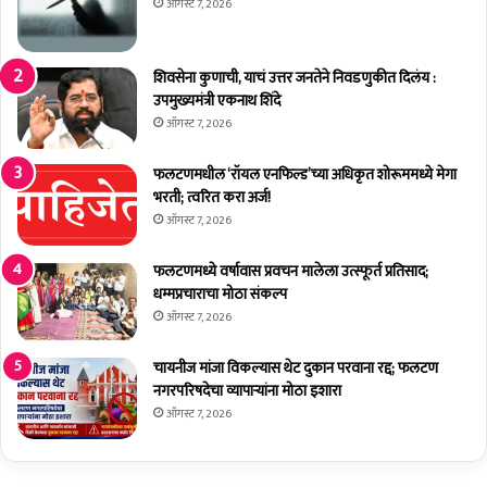
ध्य
हा
ऑगस्ट 7, 2026
क्ष
वि
प
द्या
दी
ल
शिवसेना कुणाची, याचं उत्तर जनतेने निवडणुकीत दिलंय :
अ
या
उपमुख्यमंत्री एकनाथ शिंदे
नि
त
ऑगस्ट 7, 2026
ल
'
भो
सा
फलटणमधील ‘रॉयल एनफिल्ड’च्या अधिकृत शोरूममध्ये मेगा
ई
मा
भरती; त्वरित करा अर्ज!
टे
जि
ऑगस्ट 7, 2026
त
क
र
स
फलटणमध्ये वर्षावास प्रवचन मालेला उत्स्फूर्त प्रतिसाद;
उ
म
धम्मप्रचाराचा मोठा संकल्प
पा
ता
ऑगस्ट 7, 2026
ध्य
स
क्ष
प्ता
प
चायनीज मांजा विकल्यास थेट दुकान परवाना रद्द; फलटण
ह
दी
नगरपरिषदेचा व्यापाऱ्यांना मोठा इशारा
'
अ
उ
ऑगस्ट 7, 2026
नि
त्सा
ता
हा
प
त