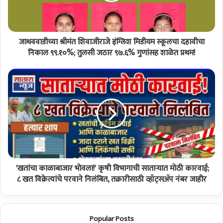
श्री
मं
त
जाधववाडीच्या श्रीमंत शिवाजीराजे इंग्लिश मिडीयम स्कूलचा दहावीचा
शि
वा
निकाल ९९.१०%; तुलसी जठार ९७.६% गुणांसह शाळेत प्रथम!
जी
रा
जे
'
इं
ख
ग्लि
तां
श
चा
मि
का
डी
ळा
य
बा
म
जा
स्कू
'खतांचा काळाबाजार भोवला!' कृषी विभागाची साताऱ्यात मोठी कारवाई;
र
ल
भो
८ खत विक्रेत्यांचे परवाने निलंबित, तक्रारीसाठी व्हॉट्सॲप नंबर जाहीर
चा
व
द
ला
हा
!
Popular Posts
वी
'