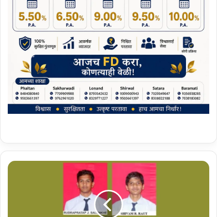
जा
ध
व
वा
डी
च्या