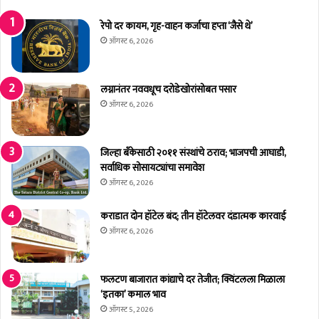
चा
कृ
नि
षी
रेपो दर कायम, गृह-वाहन कर्जाचा हप्ता ‘जैसे थे’
का
वि
ऑगस्ट 6, 2026
ल
भा
९
गा
९
ची
लग्नानंतर नववधूच दरोडेखोरांसोबत पसार
.
सा
ऑगस्ट 6, 2026
१
ता
०
ऱ्या
%
त
जिल्हा बँकेसाठी २०११ संस्थांचे ठराव; भाजपची आघाडी,
;
मो
सर्वाधिक सोसायट्यांचा समावेश
तु
ठी
ऑगस्ट 6, 2026
ल
का
सी
र
कराडात दोन हॉटेल बंद; तीन हॉटेलवर दंडात्मक कारवाई
ज
वा
ऑगस्ट 6, 2026
ठा
ई
र
;
९
८
७
फलटण बाजारात कांद्याचे दर तेजीत; क्विंटलला मिळाला
ख
.
‘इतका’ कमाल भाव
त
६
वि
ऑगस्ट 5, 2026