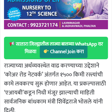
सातारा जिल्ह्यातील ताज्या बातम्या WhatsApp वर
मिळवा
Channel Join करा
राज्याच्या अर्थव्यवस्थेत वाढ करण्याच्या उद्देशाने
‘कोअर रोड नेटवर्क’ अंतर्गत १५०० किमी रस्त्यांची
कामे लवकरच सुरू होणार आहेत. या प्रकल्पासाठी
‘एआयबी’कडून निधी मंजूर झाल्याची माहिती
सार्वजनिक बांधकाम मंत्री शिवेंद्रराजे भोसले यांनी
दिली.