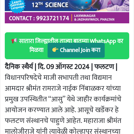
सातारा जिल्ह्यातील ताज्या बातम्या WhatsApp वर
मिळवा
Channel Join करा
दैनिक स्थैर्य | दि. 09 ऑगस्ट 2024 | फलटण |
विधानपरिषदेचे माजी सभापती तथा विद्यमान
आमदार श्रीमंत रामराजे नाईक निंबाळकर यांच्या
प्रमुख उपस्थितीत “आसु” येथे जाहीर कार्यक्रमांचे
आयोजन करण्यात आले आहे. आसूचे खर्डेकर हे
फलटण संस्थानचे पाहुणे आहेत. महाराजा श्रीमंत
मालोजीराजे यांनी त्यावेळी कोल्हापूर संस्थानच्या