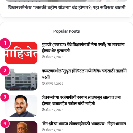
धि
"
का
विधानसभेनंतर "लाडकी बहीण योजना" बंद होणार?; पहा सविस्तर बातमी
ला
र्‍यां
ड
ची
की
भे
ब
Popular Posts
ट
ही
ण
गुणवरे (फलटण) येथे शिक्षकांसाठी मेगा भरती; ‘या’ तारखांना
यो
होणार थेट मुलाखती!
ज
ना
ऑगस्ट 7, 2026
"
बं
फलटणमधील ‘सुश्रुत हॉस्पिटल’मध्ये विविध पदांसाठी तातडीने
द
भरती!
हो
ऑगस्ट 7, 2026
णा
र
शेतकर्‍यांच्या कर्जमाफीची रक्कम आजपासून खात्यात जमा
?
होणार; बाबासाहेब पाटील यांची माहिती
;
ऑगस्ट 7, 2026
प
हा
‘जेन-झी’चा आवाज लोकशाहीसाठी आवश्यक : मोहन भागवत
स
ऑगस्ट 7, 2026
वि