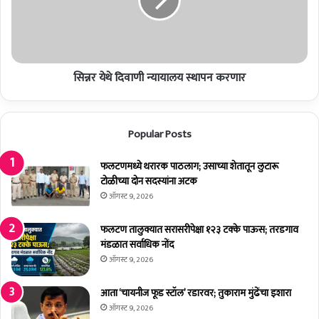
टी
थे
ऍ
दि
क्श
वा
न
णी
फो
न्या
र
सिन्नर येथे दिवाणी न्यायालय स्थापन करणार
या
म
ल
ची
य
स्था
स्था
Popular Posts
प
प
ना
न
के
फलटणमध्ये थरारक पाठलाग; उसाच्या शेतातून लुटारू
क
ली
टोळीच्या दोन सदस्यांना अटक
र
णा
ऑगस्ट 9, 2026
र
फलटण तालुक्यात सरासरीपेक्षा १२३ टक्के पाऊस; तरडगाव
मंडळात सर्वाधिक नोंद
ऑगस्ट 9, 2026
आता ‘चायनीज फूड स्टॉल’ रडारवर; तुकाराम मुंढेंचा इशारा
ऑगस्ट 9, 2026