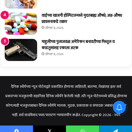
वाईच्या खाजगी हॉस्पिटलमध्ये मुदतबाह्य औषधे; अन्न-औषध
प्रशासनाकडे तक्रार
ऑगस्ट 9, 2026
माहुलीच्या पुलाजवळ अमेरिकन बनावटीच्या पिस्तूल व
काडतुसांसह एकाला अटक
ऑगस्ट 9, 2026
दैनिक स्थैर्यच्या न्यूज पोर्टलद्वारे प्रकाशित होणाऱ्या जाहिराती, बातम्या, लेखांसह इतर सर्व
प्रकारच्या मजकुराची शहानिशा दैनिक स्थैर्यने केलेली नाही. तरी न्यूज पोर्टलमध्ये प्रसिद्ध होणाऱ्या
कोणत्याही मजकुराबाबत दैनिक स्थैर्यचे मालक, मुद्रक, प्रकाशक व संपादक जबाबदार राहणार
नाही. सर्व वादविवाद फक्त फलटण न्यायालयीन कक्षेत. Copyright © 2026 - स्थैर्य