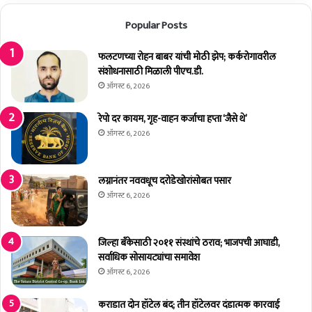
व
रो
Popular Posts
म
पी
त
अ
दा
फलटणच्या रोहन बाबर यांची मोठी झेप; कर्करोगावरील
द्या
र
संशोधनासाठी मिळाली पीएच.डी.
प
सं
मो
ऑगस्ट 6, 2026
घा
का
ती
ट
रेपो दर कायम, गृह-वाहन कर्जाचा हप्ता ‘जैसे थे’
ल
ऑगस्ट 6, 2026
नि
व
ड
लग्नानंतर नववधूच दरोडेखोरांसोबत पसार
णू
ऑगस्ट 6, 2026
क
क
र्म
जिल्हा बँकेसाठी २०११ संस्थांचे ठराव; भाजपची आघाडी,
चा
सर्वाधिक सोसायट्यांचा समावेश
र्‍यां
ऑगस्ट 6, 2026
चे
प्र
शि
कराडात दोन हॉटेल बंद; तीन हॉटेलवर दंडात्मक कारवाई