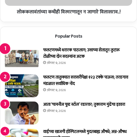
ला
धी
शि
लोककलावंतांच्या कधीही विस्मरणातून न जाणारे विलासराव..!
ही
क
वि
वू
स्म
न
र
Popular Posts
का
णा
वि
तू
धा
फलटणमध्ये थरारक पाठलाग; उसाच्या शेतातून लुटारू
न
न
टोळीच्या दोन सदस्यांना अटक
न
प
जा
ऑगस्ट 9, 2026
रि
णा
ष
रे
फलटण तालुक्यात सरासरीपेक्षा १२३ टक्के पाऊस; तरडगाव
दे
वि
मंडळात सर्वाधिक नोंद
चे
ला
ऑगस्ट 9, 2026
वि
स
रो
रा
आता ‘चायनीज फूड स्टॉल’ रडारवर; तुकाराम मुंढेंचा इशारा
धी
व
ऑगस्ट 9, 2026
प
.
क्ष
.
ने
!
वाईच्या खाजगी हॉस्पिटलमध्ये मुदतबाह्य औषधे; अन्न-औषध
ते