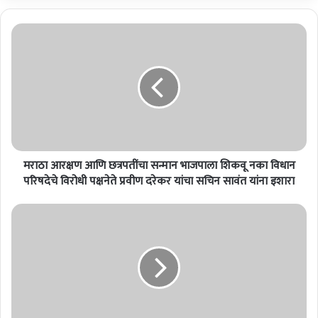
म
रा
ठा
आ
र
क्ष
ण
आ
णि
मराठा आरक्षण आणि छत्रपतींचा सन्मान भाजपाला शिकवू नका विधान
छ
त्र
परिषदेचे विरोधी पक्षनेते प्रवीण दरेकर यांचा सचिन सावंत यांना इशारा
प
तीं
लो
चा
क
स
क
न्मा
ला
न
वं
भा
तां
ज
च्या
पा
क