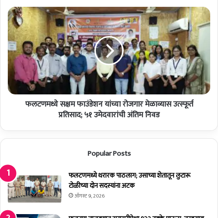
का
रा
फ
त्म
ल
क
ट
प
ण
त्र
म
का
ध्ये
रि
स
ता
क्ष
त
म
र
फलटणमध्ये सक्षम फाउंडेशन यांच्या रोजगार मेळाव्यास उत्स्फूर्त
फा
पो
उं
प्रतिसाद; ५१ उमेदवारांची अंतिम निवड
प
डे
ट
श
रा
न
Popular Posts
व
यां
मिं
च्या
ड
रो
फलटणमध्ये थरारक पाठलाग; उसाच्या शेतातून लुटारू
यां
ज
टोळीच्या दोन सदस्यांना अटक
चे
गा
ऑगस्ट 9, 2026
व्य
र
स
मे