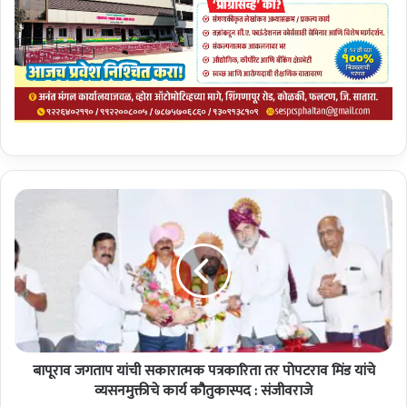
बा
पू
रा
व
ज
ग
ता
प
यां
बापूराव जगताप यांची सकारात्मक पत्रकारिता तर पोपटराव मिंड यांचे
ची
स
व्यसनमुक्तीचे कार्य कौतुकास्पद : संजीवराजे