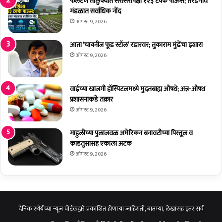
फलटण तालुक्यात सरासरीपेक्षा १२३ टक्के पाऊस; तरडगाव
न
ळा
मंडळात सर्वाधिक नोंद
मु
व्या
ऑगस्ट 9, 2026
क्ती
स
चे
उ
आता ‘चायनीज फूड स्टॉल’ रडारवर; तुकाराम मुंढेंचा इशारा
का
त्स्फू
ऑगस्ट 9, 2026
र्य
र्त
कौ
प्र
तु
ति
वाईच्या खाजगी हॉस्पिटलमध्ये मुदतबाह्य औषधे; अन्न-औषध
का
सा
प्रशासनाकडे तक्रार
स्प
द
ऑगस्ट 9, 2026
द
;
:
५
सं
माहुलीच्या पुलाजवळ अमेरिकन बनावटीच्या पिस्तूल व
१
जी
काडतुसांसह एकाला अटक
उ
व
मे
ऑगस्ट 9, 2026
रा
द
जे
वा
रां
ची
अं
दैनिक स्थैर्यच्या न्यूज पोर्टलद्वारे प्रकाशित होणाऱ्या जाहिराती, बातम्या, लेखांसह इतर सर्व
ति