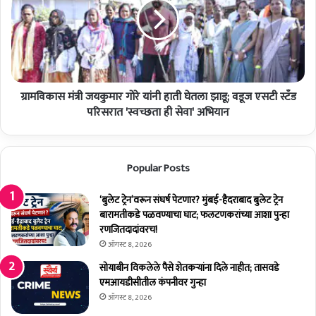
दी
का
र
स
द्द
मं
क
त्री
र
ज
ण्या
य
सा
ग्रामविकास मंत्री जयकुमार गोरे यांनी हाती घेतला झाडू; वडूज एसटी स्टँड
कु
ठी
मा
परिसरात 'स्वच्छता ही सेवा' अभियान
२
र
३
गो
जू
रे
Popular Posts
न
यां
रो
नी
जी
हा
‘बुलेट ट्रेन’वरून संघर्ष पेटणार? मुंबई-हैदराबाद बुलेट ट्रेन
ना
ती
बारामतीकडे पळवण्याचा घाट; फलटणकरांच्या आशा पुन्हा
ग
घे
रणजितदादांवरच!
ठा
त
ऑगस्ट 8, 2026
णे
ला
सोयाबीन विकलेले पैसे शेतकर्‍यांना दिले नाहीत; तासवडे
त
झा
एमआयडीसीतील कंपनीवर गुन्हा
'
डू
ऑगस्ट 8, 2026
च
;