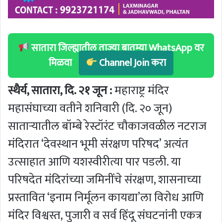
सातारा जिल्ह्यातील ताज्या बातम्या WhatsApp वर
मिळवा
Channel Join करा
स्थैर्य, सातारा, दि. २१ जून :
महाराष्ट्र मंदिर
महासंघाच्या वतीने शनिवारी (दि. २० जून)
साताऱ्यातील बॉम्बे रेस्टॉरंट चौकाजवळील नटराज
मंदिरात ‘देवस्थान भूमी संरक्षण परिषद’ अत्यंत
उत्साहात आणि यशस्वीरीत्या पार पडली. या
परिषदेत मंदिरांच्या जमिनींचे संरक्षण, शासनाच्या
प्रस्तावित ‘इनाम निर्मूलन कायद्या’ला विरोध आणि
मंदिर विश्वस्त, पुजारी व सर्व हिंदू संघटनांनी एकत्र