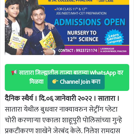
सातारा जिल्ह्यातील ताज्या बातम्या WhatsApp वर
मिळवा
Channel Join करा
दैनिक स्थैर्य । दि.०६ जानेवारी २०२२ । सातारा ।
सातारा येथील बुधवार नाक्यावरुन सेट्रींग प्लेटा
चोरी करणाऱ्या एकाला शाहूपुरी पोलिसांच्या गुन्हे
प्रकटीकरण शाखेने जेरबंद केले. निलेश रामदास