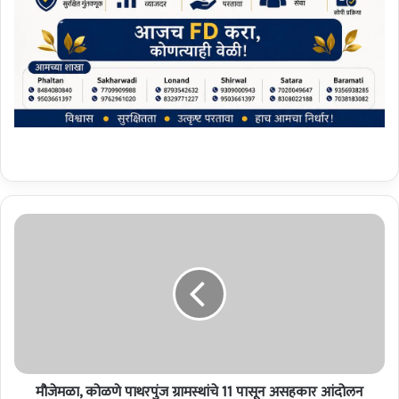
मौ
जे
म
ळा
,
को
ळ
णे
पा
मौजेमळा, कोळणे पाथरपुंज ग्रामस्थांचे 11 पासून असहकार आंदोलन
थ