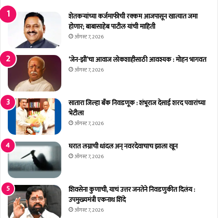
ल्ह्या
च्या
त
बा
शेतकर्‍यांच्या कर्जमाफीची रक्कम आजपासून खात्यात जमा
'
जा
होणार; बाबासाहेब पाटील यांची माहिती
पी
रा
ऑगस्ट 7, 2026
ए
त
म
'
‘जेन-झी’चा आवाज लोकशाहीसाठी आवश्यक : मोहन भागवत
कि
ग
ऑगस्ट 7, 2026
सा
रि
न
बां
उ
चा
सातारा जिल्हा बँक निवडणूक : शंभूराज देसाई शरद पवारांच्या
त्स
फ्रि
भेटीला
व
ज
ऑगस्ट 7, 2026
दि
'
व
दा
घरात लग्नाची धांदल अन् नवरदेवाचाच झाला खून
स
ख
ऑगस्ट 7, 2026
'
ल
सा
;
ज
आ
रा
शिवसेना कुणाची, याचं उत्तर जनतेने निवडणुकीत दिलंय :
रो
क
उपमुख्यमंत्री एकनाथ शिंदे
ग्या
र
च्या
ऑगस्ट 7, 2026