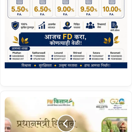
पी
ए
म
कि
सा
न