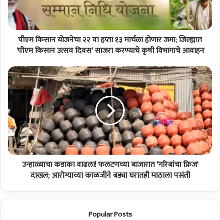
यो
ज
ने
पीएम किसान योजनेचा २२ वा हप्ता १३ मार्चला होणार जमा; जिल्ह्यात
चा
२
'पीएम किसान उत्सव दिवस' साजरा करण्याचे कृषी विभागाचे आवाहन
२
वा
उ
ह
न्हा
प्ता
ळ्या
१
चा
३
क
मा
डा
र्च
का
ला
वा
हो
ढ
णा
उन्हाळ्याचा कडाका वाढला! फलटणच्या बाजारात 'गरिबांचा फ्रिज'
ला
र
!
दाखल; आरोग्याच्या काळजीने बड्या घरातही माठाला पसंती
ज
फ
मा
ल
;
ट
Popular Posts
जि
ण