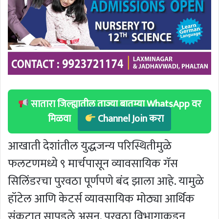
सातारा जिल्ह्यातील ताज्या बातम्या WhatsApp वर
मिळवा
Channel Join करा
आखाती देशांतील युद्धजन्य परिस्थितीमुळे
फलटणमध्ये ९ मार्चपासून व्यावसायिक गॅस
सिलिंडरचा पुरवठा पूर्णपणे बंद झाला आहे. यामुळे
हॉटेल आणि केटर्स व्यावसायिक मोठ्या आर्थिक
संकटात सापडले असून, पुरवठा विभागाकडून