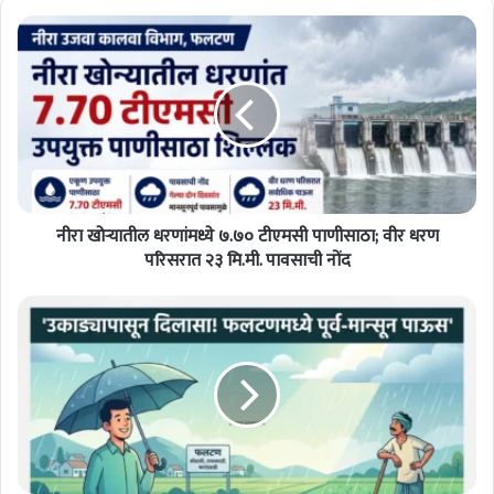
नी
रा
खो
ऱ्या
ती
ल
ध
र
णां
नीरा खोऱ्यातील धरणांमध्ये ७.७० टीएमसी पाणीसाठा; वीर धरण
म
ध्ये
परिसरात २३ मि.मी. पावसाची नोंद
७
.
फ
७
ल
०
ट
टी
ण
ए
श
म
ह
सी
र
पा
व
णी
उ