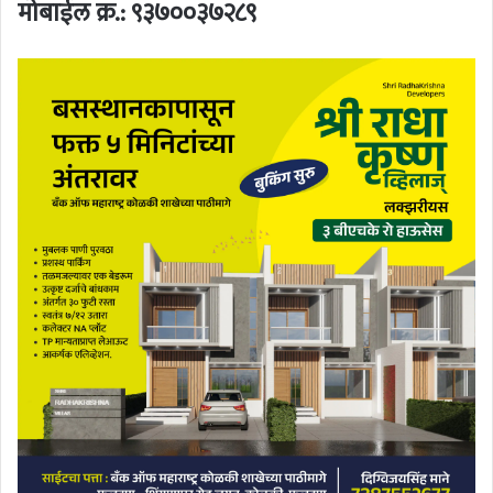
मोबाईल क्र.:
९३७००३७२८९