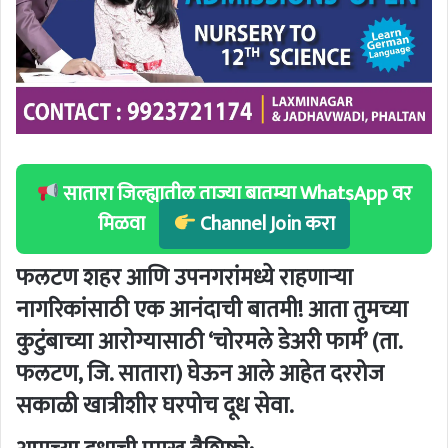
सातारा जिल्ह्यातील ताज्या बातम्या WhatsApp वर
मिळवा
Channel Join करा
फलटण शहर आणि उपनगरांमध्ये राहणाऱ्या
नागरिकांसाठी एक आनंदाची बातमी! आता तुमच्या
कुटुंबाच्या आरोग्यासाठी
‘चोरमले डेअरी फार्म’
(ता.
फलटण, जि. सातारा) घेऊन आले आहेत दररोज
सकाळी खात्रीशीर घरपोच दूध सेवा.