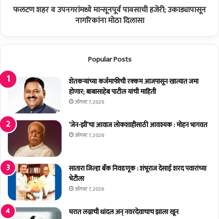
सा
फलटण शहर व उपनगरांमध्ये मान्सूनपूर्व पावसाची हजेरी; उकाड्यापासून
प
ठा
न
नागरिकांना मोठा दिलासा
;
ग
वी
रां
र
म
Popular Posts
ध
ध्ये
र
मा
ण
न्सू
शेतकर्‍यांच्या कर्जमाफीची रक्कम आजपासून खात्यात जमा
प
न
होणार; बाबासाहेब पाटील यांची माहिती
रि
पू
ऑगस्ट 7, 2026
स
र्व
रा
पा
‘जेन-झी’चा आवाज लोकशाहीसाठी आवश्यक : मोहन भागवत
त
व
ऑगस्ट 7, 2026
२
सा
३
ची
मि
ह
सातारा जिल्हा बँक निवडणूक : शंभूराज देसाई शरद पवारांच्या
.
जे
भेटीला
मी
री
ऑगस्ट 7, 2026
.
;
पा
उ
घरात लग्नाची धांदल अन् नवरदेवाचाच झाला खून
व
का