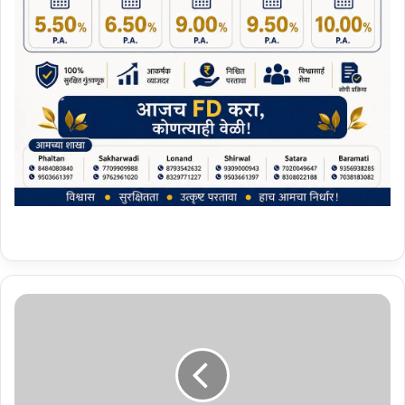
प्र
व
च
ने
-
प्र