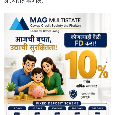
श्री. थोरात म्हणाले.