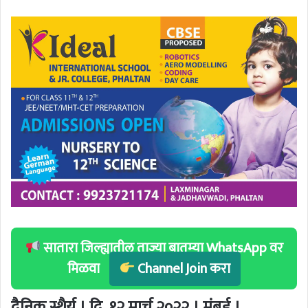
सातारा जिल्ह्यातील ताज्या बातम्या WhatsApp वर
मिळवा
Channel Join करा
दैनिक स्थैर्य । दि. १२ मार्च २०२२ । मुंबई ।