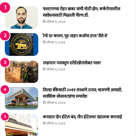
ना
च्या
फलटणच्या रोहन बाबर यांची मोठी झेप; कर्करोगावरील
मा
संशोधनासाठी मिळाली पीएच.डी.
ध्य
ऑगस्ट 6, 2026
मा
तू
रेपो दर कायम, गृह-वाहन कर्जाचा हप्ता ‘जैसे थे’
न
ऑगस्ट 6, 2026
मां
ड
ला
लग्नानंतर नववधूच दरोडेखोरांसोबत पसार
ले
ऑगस्ट 6, 2026
खा
जो
खा
जिल्हा बँकेसाठी २०११ संस्थांचे ठराव; भाजपची आघाडी,
;
सर्वाधिक सोसायट्यांचा समावेश
मं
ऑगस्ट 6, 2026
त्रा
ल
या
कराडात दोन हॉटेल बंद; तीन हॉटेलवर दंडात्मक कारवाई
ती
ऑगस्ट 6, 2026
ल