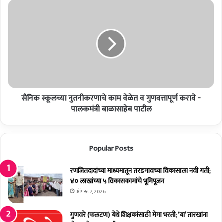
ली
सै
म्ह
नि
णू
क
न
स्कू
ल
ल
गे
च्या
च
नु
रा
त
ज
नी
की
सैनिक स्कूलच्या नुतनीकरणाचे काम वेळेत व गुणवत्तापूर्ण करावे -
क
य
र
पालकमंत्री बाळासाहेब पाटील
अ
णा
र्थ
चे
का
का
Popular Posts
ढू
म
न
वे
का
ळे
रणजितदादांच्या माध्यमातून तरडगावच्या विकासाला नवी गती;
:
त
४० लाखांच्या ५ विकासकामांचे भूमिपूजन
अ
व
ऑगस्ट 7, 2026
जि
गु
त
ण
गुणवरे (फलटण) येथे शिक्षकांसाठी मेगा भरती; ‘या’ तारखांना
प