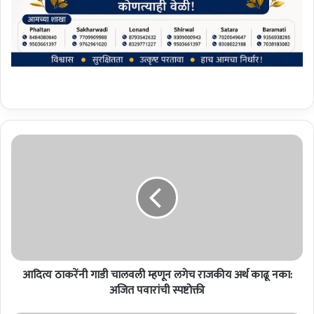
आ
दि
त्य
ठा
क
रें
नी
गा
डी
आदित्य ठाकरेंनी गाडी चालवली म्हणून लगेच राजकीय अर्थ काढू नका:
चा
ल
अजित पवारांची स्पष्टोक्ती
व