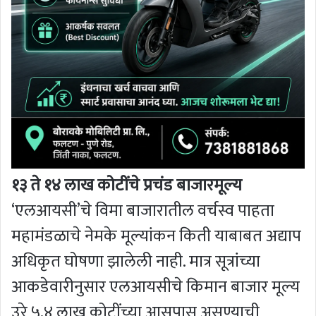
१३ ते १४ लाख कोटींचे प्रचंड बाजारमूल्य
‘एलआयसी’चे विमा बाजारातील वर्चस्व पाहता
महामंडळाचे नेमके मूल्यांकन किती याबाबत अद्याप
अधिकृत घोषणा झालेली नाही. मात्र सूत्रांच्या
आकडेवारीनुसार एलआयसीचे किमान बाजार मूल्य
उरे ५.४ लाख कोटींच्या आसपास असण्याची