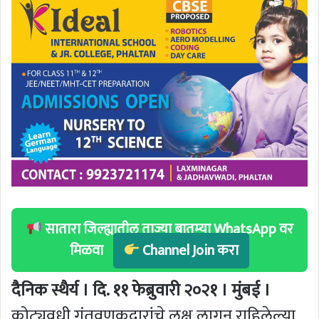
सातारा जिल्ह्यातील ताज्या बातम्या WhatsApp वर
मिळवा
Channel Join करा
दैनिक स्थैर्य । दि. ११ फेब्रुवारी २०२१ । मुंबई ।
कोट्यवधी गुंतवणूकदारांचे लक्ष लागून राहिलेल्या