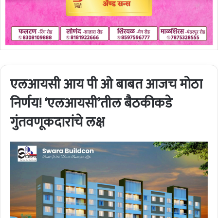
एलआयसी आय पी ओ बाबत आजच मोठा
निर्णय! ‘एलआयसी’तील बैठकीकडे
गुंतवणूकदारांचे लक्ष