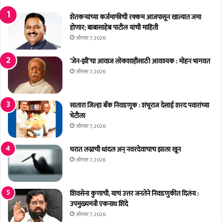
शेतकर्‍यांच्या कर्जमाफीची रक्कम आजपासून खात्यात जमा
होणार; बाबासाहेब पाटील यांची माहिती
ऑगस्ट 7, 2026
‘जेन-झी’चा आवाज लोकशाहीसाठी आवश्यक : मोहन भागवत
ऑगस्ट 7, 2026
सातारा जिल्हा बँक निवडणूक : शंभूराज देसाई शरद पवारांच्या
भेटीला
ऑगस्ट 7, 2026
घरात लग्नाची धांदल अन् नवरदेवाचाच झाला खून
ऑगस्ट 7, 2026
शिवसेना कुणाची, याचं उत्तर जनतेने निवडणुकीत दिलंय :
उपमुख्यमंत्री एकनाथ शिंदे
ऑगस्ट 7, 2026