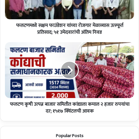
उत्स्फूर्त
प्रतिसाद;
५१
उमेदवारांची
फलटणमध्ये सक्षम फाउंडेशन यांच्या रोजगार मेळाव्यास उत्स्फूर्त
अंतिम
प्रतिसाद; ५१ उमेदवारांची अंतिम निवड
निवड
फलटण
कृषी
उत्पन्न
बाजार
समितीत
कांद्याला
कमाल
२
हजार
रुपयांचा
फलटण कृषी उत्पन्न बाजार समितीत कांद्याला कमाल २ हजार रुपयांचा
दर;
दर; १५१७ क्विंटलची आवक
१५१७
क्विंटलची
आवक
Popular Posts