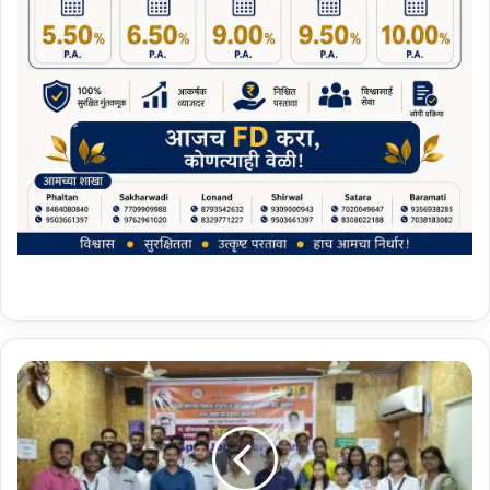
फलटणमध्ये
सक्षम
फाउंडेशन
यांच्या
रोजगार
मेळाव्यास