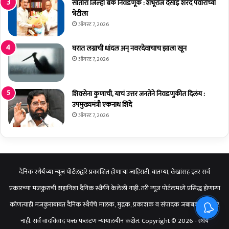
सातारा जिल्हा बँक निवडणूक : शंभूराज देसाई शरद पवारांच्या
शा
भेटीला
ळे
ऑगस्ट 7, 2026
ची
का
घरात लग्नाची धांदल अन् नवरदेवाचाच झाला खून
र्य
ऑगस्ट 7, 2026
शा
ळा
सं
शिवसेना कुणाची, याचं उत्तर जनतेने निवडणुकीत दिलंय :
प
उपमुख्यमंत्री एकनाथ शिंदे
न्न
ऑगस्ट 7, 2026
दैनिक स्थैर्यच्या न्यूज पोर्टलद्वारे प्रकाशित होणाऱ्या जाहिराती, बातम्या, लेखांसह इतर सर्व
प्रकारच्या मजकुराची शहानिशा दैनिक स्थैर्यने केलेली नाही. तरी न्यूज पोर्टलमध्ये प्रसिद्ध होणाऱ्या
कोणत्याही मजकुराबाबत दैनिक स्थैर्यचे मालक, मुद्रक, प्रकाशक व संपादक जबाबदार राहणार
नाही. सर्व वादविवाद फक्त फलटण न्यायालयीन कक्षेत. Copyright © 2026 - स्थैर्य