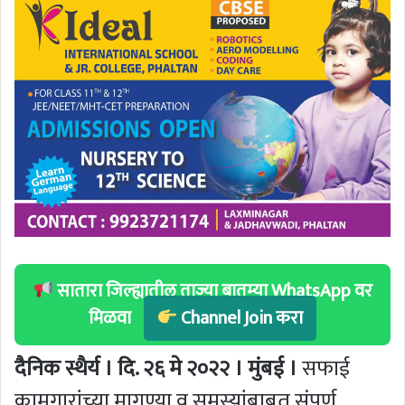
सातारा जिल्ह्यातील ताज्या बातम्या WhatsApp वर
मिळवा
Channel Join करा
दैनिक स्थैर्य । दि. २६ मे २०२२ । मुंबई ।
सफाई
कामगारांच्या मागण्या व समस्यांबाबत संपूर्ण