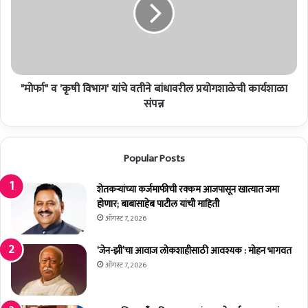
त
"
–
व
रा
'
ज्य
कृ
पा
षी
ल
वि
भ
"मोर्फा" व 'कृषी विभाग' यांचे वतीने बांधावरील प्रयोगशाळेची कार्यशाळा
भा
ग
ग
संपन्न
त
'
सिं
यां
ह
चे
Popular Posts
को
व
श्या
ती
री
ने
शेतकर्‍यांच्या कर्जमाफीची रक्कम आजपासून खात्यात जमा
बां
होणार; बाबासाहेब पाटील यांची माहिती
धा
ऑगस्ट 7, 2026
व
री
‘जेन-झी’चा आवाज लोकशाहीसाठी आवश्यक : मोहन भागवत
ल
ऑगस्ट 7, 2026
प्र
यो
ग