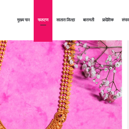
मुख्य पान
फलटण
सातारा जिल्हा
बारामती
प्रादेशिक
संपा