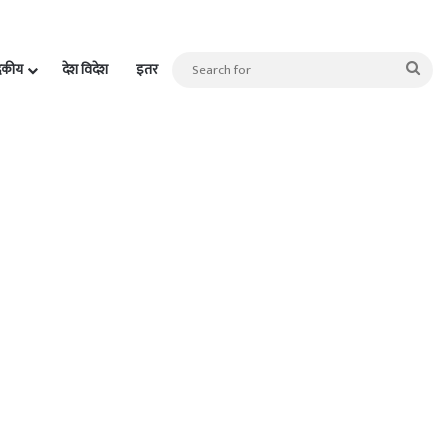
Sea
दकीय
देश विदेश
इतर
for