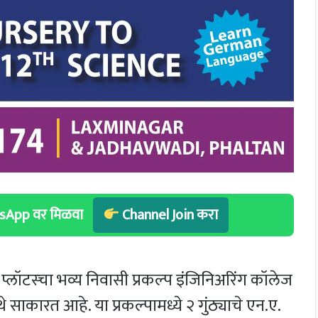
hatsApp वर मिळवा
Channel Join करा
एन.ए. प्लॉटस्चा भव्य निवासी प्रकल्प इंजिनिअरिंग कॉलेज
साकारत आहे. या प्रकल्पामध्ये २ गुंठ्याचे एन.ए.