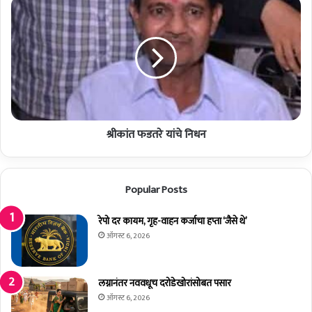
उ
श्री
सा
कां
च्या
त
दु
फ
स
ड
र्‍या
त
ह
रे
प्त्या
यां
सा
चे
ठी
श्रीकांत फडतरे यांचे निधन
नि
स्वा
ध
भि
न
मा
Popular Posts
नी
चे
आं
रेपो दर कायम, गृह-वाहन कर्जाचा हप्ता ‘जैसे थे’
दो
ऑगस्ट 6, 2026
ल
न
लग्नानंतर नववधूच दरोडेखोरांसोबत पसार
ऑगस्ट 6, 2026