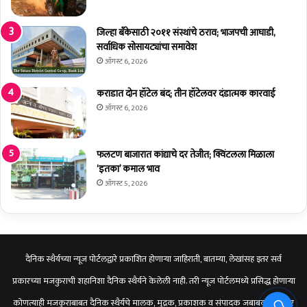
जिल्हा बँकेसाठी २०११ संस्थांचे ठराव; भाजपची आघाडी,
सर्वाधिक सोसायट्यांचा समावेश
ऑगस्ट 6, 2026
कराडात दोन हॉटेल बंद; तीन हॉटेलवर दंडात्मक कारवाई
ऑगस्ट 6, 2026
फलटण बाजारात कांद्याचे दर तेजीत; क्विंटलला मिळाला
‘इतका’ कमाल भाव
ऑगस्ट 5, 2026
दैनिक स्थैर्यच्या न्यूज पोर्टलद्वारे प्रकाशित होणाऱ्या जाहिराती, बातम्या, लेखांसह इतर सर्व
प्रकारच्या मजकुराची शहानिशा दैनिक स्थैर्यने केलेली नाही. तरी न्यूज पोर्टलमध्ये प्रसिद्ध होणाऱ्या
कोणत्याही मजकुराबाबत दैनिक स्थैर्यचे मालक, मुद्रक, प्रकाशक व संपादक जबाबदार राहणार