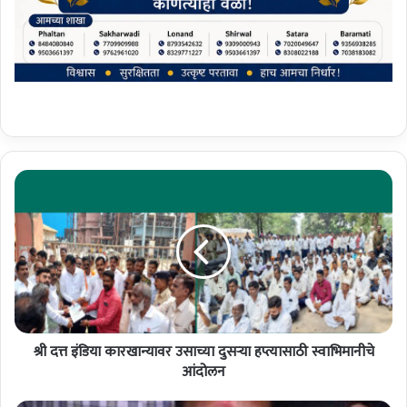
श्री
द
त्त
इं
डि
या
का
र
खा
श्री दत्त इंडिया कारखान्यावर उसाच्या दुसर्‍या हप्त्यासाठी स्वाभिमानीचे
न्या
व
आंदोलन
र