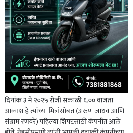
दिनांक ३ मे २०२५ रोजी सकाळी ६.०० वाजता
आकाश हे त्यांच्या मित्रांसोबत (अरुण जाधव आणि
संग्राम रणवरे) पहिल्या शिफ्टसाठी कंपनीत आले
होते. नेहमीप्रमाणे त्यांनी आपली दुचाकी कंपनीच्या