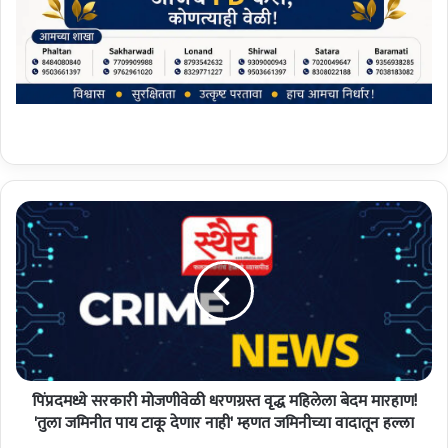
पिं
प्र
द
म
ध्ये
स
र
का
री
पिंप्रदमध्ये सरकारी मोजणीवेळी धरणग्रस्त वृद्ध महिलेला बेदम मारहाण!
मो
ज
'तुला जमिनीत पाय टाकू देणार नाही' म्हणत जमिनीच्या वादातून हल्ला
णी