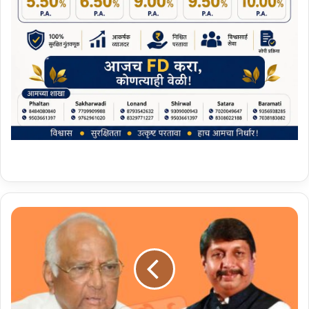
फ
ल
ट
ण
म
धू
न