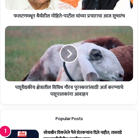
धै
र्य
फलटणमधून धैर्यशील मोहिते-पाटील यांच्या प्रचाराचा आज शुभारंभ
शी
ल
मो
प
हि
शू
ते
वै
-
द्य
पा
की
टी
य
ल
क्षे
यां
त्रा
च्या
ती
प्र
पशूवैद्यकीय क्षेत्रातील विविध गौरव पुरस्कारांसाठी अर्ज करण्याचे
ल
चा
वि
पशूपालकांना आवाहन
रा
वि
चा
ध
आ
गौ
Popular Posts
ज
र
शु
व
भा
पु
सोयाबीन विकलेले पैसे शेतकर्‍यांना दिले नाहीत; तासवडे