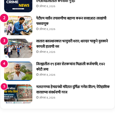
रं
र
एमआयडीसीतील कंपनीवर गुन्हा
भ
स्का
ऑगस्ट 8, 2026
रां
सा
पेटीएम मशीन तपासणीचा बहाणा करून सव्वाआठ लाखांची
ठी
फसवणूक
अ
ऑगस्ट 8, 2026
र्ज
क
सातारा बसस्थानकात भरदुपारी थरार; धारदार चाकूने युवकाने
र
कापली हाताची नस
ण्या
ऑगस्ट 8, 2026
चे
प
जिल्ह्यातील १९ हजार शेतकर्‍यांना मिळाली कर्जमाफी; १४२
शू
कोटी जमा
पा
ऑगस्ट 8, 2026
ल
कां
मलठणच्या हेमाडपंथी मंदिरात दुर्मिळ गणेश शिल्प; ऐतिहासिक
ना
वारशाच्या संवर्धनाची गरज
आ
वा
ऑगस्ट 8, 2026
ह
न