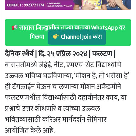
सातारा जिल्ह्यातील ताज्या बातम्या WhatsApp वर
मिळवा
Channel Join करा
दैनिक स्थैर्य | दि. २५ एप्रिल २०२४ | फलटण |
बारामतीमध्ये जेईई, नीट, एमएच-सेट विद्यार्थ्यांचे
उज्ज्वल भविष्य घडविणार्‍या, ‘मोशन है, तो भरोसा है’
ही टॅगलाईन घेऊन चालणार्‍या मोशन अकॅडमीने
फलटणमधील विद्यार्थ्यांसाठी दहावीनंतर काय, या
प्रश्नाचे उत्तर शोधणारे व त्यांच्या उज्ज्वल
भवितव्यासाठी करिअर मार्गदर्शन सेमिनार
आयोजित केले आहे.