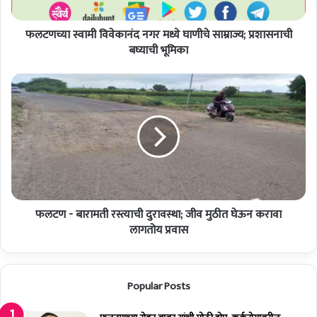
वि
वे
फलटणच्या स्वामी विवेकानंद नगर मध्ये घाणीचे साम्राज्य; प्रशासनाची
का
नं
बघ्याची भूमिका
द
न
फ
ग
ल
र
ट
म
ण
ध्ये
-
घा
बा
णी
रा
चे
म
सा
ती
म्रा
फलटण - बारामती रस्त्याची दुरावस्था; जीव मुठीत घेऊन करावा
र
ज्य
स्त्या
लागतोय प्रवास
;
ची
प्र
दु
शा
रा
Popular Posts
स
व
ना
स्था
ची