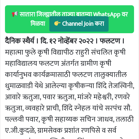
सातारा जिल्ह्यातील ताज्या बातम्या WhatsApp वर
मिळवा
Channel Join करा
दैनिक स्थैर्य । दि. १२ नोव्हेंबर २०२२ । फलटण ।
महात्मा फुले कृषी विद्यापीठ राहुरी संचलित कृषी
महाविद्यालय फलटण अंतर्गत ग्रामीण कृषी
कार्यानुभव कार्यक्रमासाठी फलटण तालुक्यातील
धुमाळवाडी येथे आलेल्या कृषीकन्या शिंदे तेजस्विनी,
आवारे ऋतुजा, पवार ऋतुजा, मांजरे महेश्वरी, रणवरे
ऋतुजा, व्यवहारे प्राची, शिंदे स्नेहल यांचे सरपंच सौ.
पल्लवी पवार, कृषी सहाय्यक सचिन जाधव, तलाठी
ए.जी.कुदळे, ग्रामसेवक प्रशांत रणपिसे व सर्व