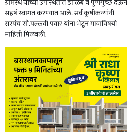
ग्रामस्थ यांच्या उपस्थितीत डाळिंब व पुष्पगुच्छ देऊन
सहर्ष स्वागत करण्यात आले. सर्व कृषीकन्यांनी
सरपंच सौ.पल्लवी पवार यांना भेटून गावाविषयी
माहिती मिळवली.