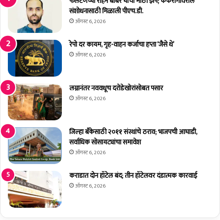
;
फलटणच्या रोहन बाबर यांची मोठी झेप; कर्करोगावरील
ब
जी
संशोधनासाठी मिळाली पीएच.डी.
घ्या
व
ऑगस्ट 6, 2026
ची
मु
भू
ठी
रेपो दर कायम, गृह-वाहन कर्जाचा हप्ता ‘जैसे थे’
मि
त
ऑगस्ट 6, 2026
का
घे
ऊ
न
लग्नानंतर नववधूच दरोडेखोरांसोबत पसार
क
ऑगस्ट 6, 2026
रा
वा
ला
जिल्हा बँकेसाठी २०११ संस्थांचे ठराव; भाजपची आघाडी,
ग
सर्वाधिक सोसायट्यांचा समावेश
तो
ऑगस्ट 6, 2026
य
प्र
कराडात दोन हॉटेल बंद; तीन हॉटेलवर दंडात्मक कारवाई
वा
स
ऑगस्ट 6, 2026