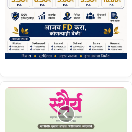
फ
ल
ट
ण
च्या
स्वा
मी