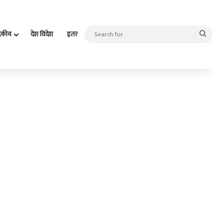
Sea
दकीय
देश विदेश
इतर
for