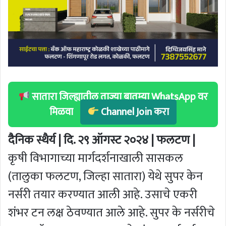
सातारा जिल्ह्यातील ताज्या बातम्या WhatsApp वर
मिळवा
Channel Join करा
दैनिक स्थैर्य | दि. २९ ऑगस्ट २०२४ | फलटण |
कृषी विभागाच्या मार्गदर्शनाखाली सासकल
(तालुका फलटण, जिल्हा सातारा) येथे सुपर केन
नर्सरी तयार करण्यात आली आहे. उसाचे एकरी
शंभर टन लक्ष ठेवण्यात आले आहे. सुपर के नर्सरीचे