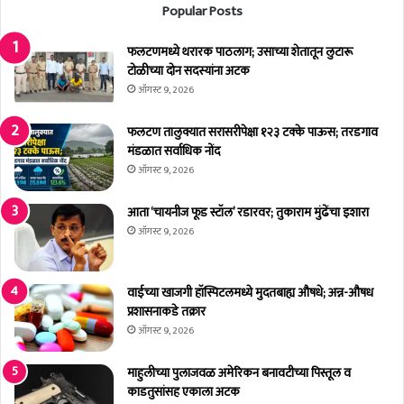
Popular Posts
म
ने
वि
वा
का
फलटणमध्ये थरारक पाठलाग; उसाच्या शेतातून लुटारू
र
स
टोळीच्या दोन सदस्यांना अटक
;
सं
ति
ऑगस्ट 9, 2026
घ
घां
ट
व
फलटण तालुक्यात सरासरीपेक्षा १२३ टक्के पाऊस; तरडगाव
ने
र
मंडळात सर्वाधिक नोंद
चे
गु
ऑगस्ट 9, 2026
य
न्हा
श
आता ‘चायनीज फूड स्टॉल’ रडारवर; तुकाराम मुंढेंचा इशारा
ऑगस्ट 9, 2026
वाईच्या खाजगी हॉस्पिटलमध्ये मुदतबाह्य औषधे; अन्न-औषध
प्रशासनाकडे तक्रार
ऑगस्ट 9, 2026
माहुलीच्या पुलाजवळ अमेरिकन बनावटीच्या पिस्तूल व
काडतुसांसह एकाला अटक