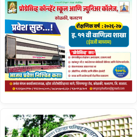
ग्रा
म
से