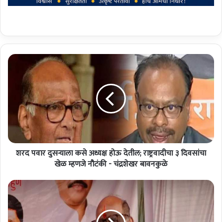
श
र
द
प
वा
र
दु
स
ऱ्या
शरद पवार दुसऱ्याला कसे अध्यक्ष होऊ देतील; राष्ट्रवादीचा ३ दिवसांचा
ला
क
खेळ म्हणजे नौटंकी - चंद्रशेखर बावनकुळे
से
अ
"
ध्य
लो
क्ष
क
हो
स