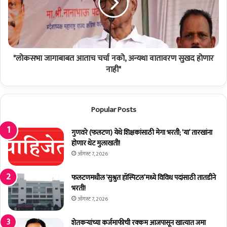
ऊ
भा
दे
जा
ती
गा
ल
बा
;
ब
रा
"लोकसभा जागाबाबत आताच चर्चा नको, अन्यथा वातावरण सुखद होणार
त
ष्ट्र
आ
नाही"
वा
ता
दी
च
चा
च
Popular Posts
३
र्चा
दि
न
व
को
गुणवरे (फलटण) येथे शिक्षकांसाठी मेगा भरती; ‘या’ तारखांना
सां
,
होणार थेट मुलाखती!
चा
अ
ऑगस्ट 7, 2026
खे
न्य
ळ
था
फलटणमधील ‘सुश्रुत हॉस्पिटल’मध्ये विविध पदांसाठी तातडीने
म्ह
वा
भरती!
ण
ता
ऑगस्ट 7, 2026
जे
व
नौ
र
शेतकर्‍यांच्या कर्जमाफीची रक्कम आजपासून खात्यात जमा
टं