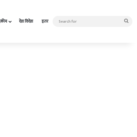
Sea
दकीय
देश विदेश
इतर
for