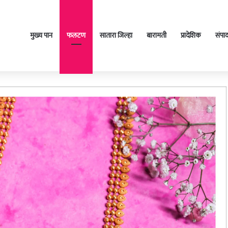
मुख्य पान
फलटण
सातारा जिल्हा
बारामती
प्रादेशिक
संपा