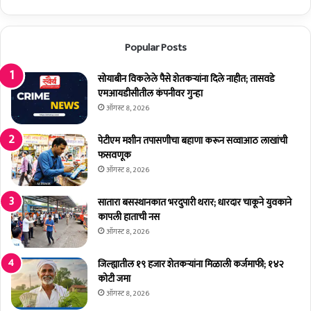
पा
क्क
र
म
;
आ
Popular Posts
३
धा
,
र
३
;
सोयाबीन विकलेले पैसे शेतकर्‍यांना दिले नाहीत; तासवडे
५
सो
एमआयडीसीतील कंपनीवर गुन्हा
९
ना
ऑगस्ट 8, 2026
वि
ली
द्या
गा
पेटीएम मशीन तपासणीचा बहाणा करून सव्वाआठ लाखांची
र्थ्यां
य
फसवणूक
नी
क
ऑगस्ट 8, 2026
दि
वा
ली
ड
सातारा बसस्थानकात भरदुपारी थरार; धारदार चाकूने युवकाने
प
यां
कापली हाताची नस
री
च्या
ऑगस्ट 8, 2026
क्षा
वा
ढ
जिल्ह्यातील १९ हजार शेतकर्‍यांना मिळाली कर्जमाफी; १४२
दि
कोटी जमा
व
ऑगस्ट 8, 2026
सा