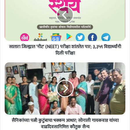
रा
जि
ल्ह्या
त
'
नी
ट
सातारा जिल्ह्यात 'नीट' (NEET) परीक्षा शांततेत पार; ३,३५९ विद्यार्थ्यांनी
'
(
दिली परीक्षा
N
E
सै
E
नि
T
कां
)
च्या
प
प
री
त्नी
क्षा
कु
शां
टुं
त
बा
ते
सैनिकांच्या पत्नी कुटुंबाचा भक्कम आधार; सोनाली गायकवाड यांच्या
चा
त
भ
वाढदिवसानिमित्त कौतुक सैन्य