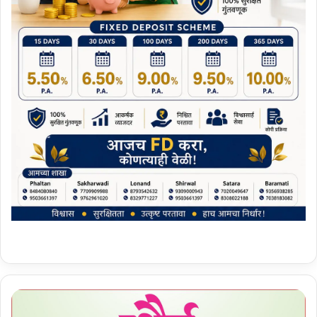
सा
ता