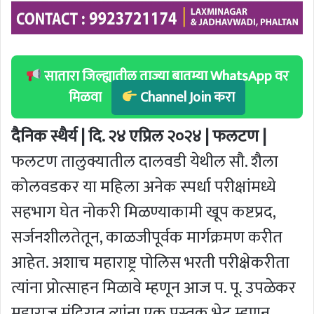
सातारा जिल्ह्यातील ताज्या बातम्या WhatsApp वर
मिळवा
Channel Join करा
दैनिक स्थैर्य | दि. २४ एप्रिल २०२४ | फलटण |
फलटण तालुक्यातील दालवडी येथील सौ. शैला
कोलवडकर या महिला अनेक स्पर्धा परीक्षांमध्ये
सहभाग घेत नोकरी मिळण्याकामी खूप कष्टप्रद,
सर्जनशीलतेतून, काळजीपूर्वक मार्गक्रमण करीत
आहेत. अशाच महाराष्ट्र पोलिस भरती परीक्षेकरीता
त्यांना प्रोत्साहन मिळावे म्हणून आज प. पू. उपळेकर
महाराज मंदिरात त्यांना एक पुस्तक भेट म्हणून