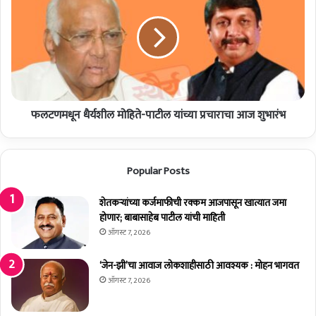
त
ट
र्फे
ण
नि
म
र्मि
धू
त
न
‘
धै
अ
र्य
जिं
फलटणमधून धैर्यशील मोहिते-पाटील यांच्या प्रचाराचा आज शुभारंभ
शी
क्य
ल
सं
मो
वा
हि
Popular Posts
द
ते
’
-
न
शेतकर्‍यांच्या कर्जमाफीची रक्कम आजपासून खात्यात जमा
पा
मु
होणार; बाबासाहेब पाटील यांची माहिती
टी
ना
ल
ऑगस्ट 7, 2026
वृ
यां
त्त
च्या
‘जेन-झी’चा आवाज लोकशाहीसाठी आवश्यक : मोहन भागवत
प
प्र
ऑगस्ट 7, 2026
त्रा
चा
चा
रा