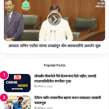
क
म
रा
दा
!
र
:
स
फ
चि
ल
न
ट
पा
ण
टी
ना
आमदार सचिन पाटील यांच्या प्रयत्नांतून धोम बलकवडीचे आवर्तन सुरू
ल
ग
यां
रि
च्या
कां
प्र
Popular Posts
ची
य
मा
त्नां
ग
सोयाबीन विकलेले पैसे शेतकर्‍यांना दिले नाहीत; तासवडे
तू
णी
एमआयडीसीतील कंपनीवर गुन्हा
न
धो
ऑगस्ट 8, 2026
म
ब
पेटीएम मशीन तपासणीचा बहाणा करून सव्वाआठ लाखांची
ल
फसवणूक
क
ऑगस्ट 8, 2026