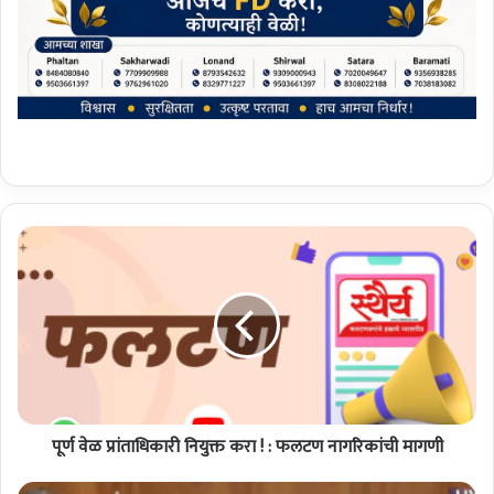
पू
र्ण
वे
ळ
प्रां
ता
धि
का
री
पूर्ण वेळ प्रांताधिकारी नियुक्त करा ! : फलटण नागरिकांची मागणी
नि
यु
क्त
आ