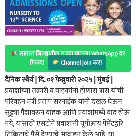
सातारा जिल्ह्यातील ताज्या बातम्या WhatsApp वर
मिळवा
Channel Join करा
दैनिक स्थैर्य | दि. ०१ फेब्रुवारी २०२५ | मुंबई |
प्रवाशांच्या तक्रारी व वाहकांना होणारा त्रास यांची
परिवहन मंत्री प्रताप सरनाईक यांनी दखल घेऊन
सुट्ट्या पैशावरून वाहक आणि प्रवाशांमध्ये वाद होऊ
नये, यासाठी एसटीने प्रवाशांनी यूपीआय पेमेंटद्वारे
तिकिटाचे पैसे देण्याचे आवाहन केले आहे. या