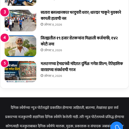
व
डी
सातारा बसस्थानकात भरदुपारी थरार; धारदार चाकूने युवकाने
चे
कापली हाताची नस
आ
ऑगस्ट 8, 2026
व
र्त
जिल्ह्यातील १९ हजार शेतकर्‍यांना मिळाली कर्जमाफी; १४२
न
कोटी जमा
सु
ऑगस्ट 8, 2026
रू
मलठणच्या हेमाडपंथी मंदिरात दुर्मिळ गणेश शिल्प; ऐतिहासिक
वारशाच्या संवर्धनाची गरज
ऑगस्ट 8, 2026
दैनिक स्थैर्यच्या न्यूज पोर्टलद्वारे प्रकाशित होणाऱ्या जाहिराती, बातम्या, लेखांसह इतर सर्व
प्रकारच्या मजकुराची शहानिशा दैनिक स्थैर्यने केलेली नाही. तरी न्यूज पोर्टलमध्ये प्रसिद्ध होणाऱ्या
कोणत्याही मजकुराबाबत दैनिक स्थैर्यचे मालक, मुद्रक, प्रकाशक व संपादक जबाबदार राहणार