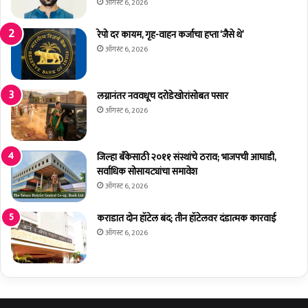
श्री
को
ऑगस्ट 6, 2026
तां
शिं
बे
ब
रेपो दर कायम, गृह-वाहन कर्जाचा हप्ता ‘जैसे थे’
ळे
ऑगस्ट 6, 2026
गा
वा
त
लग्नानंतर नववधूच दरोडेखोरांसोबत पसार
आ
ऑगस्ट 6, 2026
धु
नि
क
जिल्हा बँकेसाठी २०११ संस्थांचे ठराव; भाजपची आघाडी,
भा
सर्वाधिक सोसायट्यांचा समावेश
त
ऑगस्ट 6, 2026
शे
ती
कराडात दोन हॉटेल बंद; तीन हॉटेलवर दंडात्मक कारवाई
चे
मा
ऑगस्ट 6, 2026
र्ग
द
र्श
न