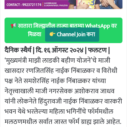
सातारा जिल्ह्यातील ताज्या बातम्या WhatsApp वर
मिळवा
Channel Join करा
दैनिक स्थैर्य | दि. १६ ऑगस्ट २०२४ | फलटण |
‘मुख्यमंत्री माझी लाडकी बहीण योजने’चे माजी
खासदार रणजितसिंह नाईक निंबाळकर व विरोधी
पक्ष नेते समशेरसिंह नाईक निंबाळकर यांच्या
नेतृत्त्वाखाली माजी नगरसेवक अशोकराव जाधव
यांनी लोकनेते हिंदुरावजी नाईक निंबाळकर वारकरी
भवन येथे भरलेल्या महिला भगिनींचे फॉर्ममधील
मलठणमधील सर्वात जास्त फॉर्म ग्राह्य झाले आहेत.