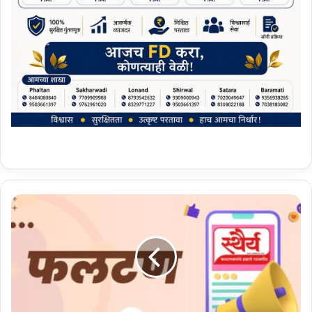
आ
ई
प्र
ति
ष्ठा
न
चे
जि