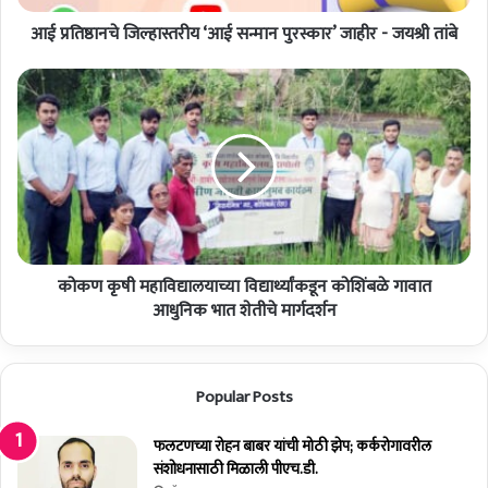
ल्हा
आई प्रतिष्ठानचे जिल्हास्तरीय ‘आई सन्मान पुरस्कार’ जाहीर - जयश्री तांबे
स्त
री
य
को
‘
क
आ
ण
ई
कृ
स
षी
न्मा
म
न
हा
पु
वि
र
द्या
स्का
कोकण कृषी महाविद्यालयाच्या विद्यार्थ्यांकडून कोशिंबळे गावात
ल
र
या
आधुनिक भात शेतीचे मार्गदर्शन
’
च्या
जा
वि
ही
द्या
Popular Posts
र
र्थ्यां
-
क
ज
डू
फलटणच्या रोहन बाबर यांची मोठी झेप; कर्करोगावरील
य
न
संशोधनासाठी मिळाली पीएच.डी.