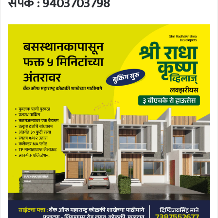
संपर्क : 9403703798