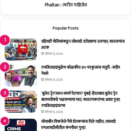
Phaltan : त्वरीत पाहिजेत
Popular Posts
दहिवडी पोलिसांकडून लोधवडे दरोड्याचा उलगडा; सातजणांना
अटक
ऑगस्ट 9, 2026
रणजितदादांमुळेच कोळकीत ४० घरकुलांना मंजुरी : संदीप
नेवसे
ऑगस्ट 9, 2026
‘बुलेट ट्रेन’वरून संघर्ष पेटणार? मुंबई-हैदराबाद बुलेट ट्रेन
बारामतीकडे पळवण्याचा घाट; फलटणकरांच्या आशा पुन्हा
रणजितदादांवरच!
ऑगस्ट 8, 2026
सोयाबीन विकलेले पैसे शेतकर्‍यांना दिले नाहीत; तासवडे
एमआयडीसीतील कंपनीवर गुन्हा