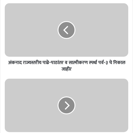
अंकनाद
राज्यस्तरीय
पाढे-
पाठांतर
व
सात्मीकरण
स्पर्धा
पर्व-३
चे
निकाल
अंकनाद राज्यस्तरीय पाढे-पाठांतर व सात्मीकरण स्पर्धा पर्व-३ चे निकाल
जाहीर
जाहीर
Phaltan
:
त्वरीत
पाहिजेत