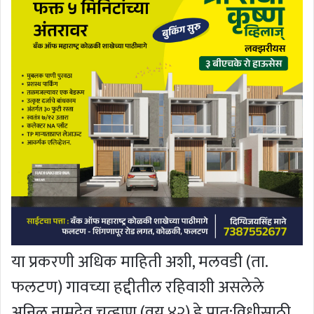
या प्रकरणी अधिक माहिती अशी, मलवडी (ता.
फलटण) गावच्या हद्दीतील रहिवाशी असलेले
अनिल नामदेव चव्हाण (वय ४२) हे प्रात:विधीसाठी