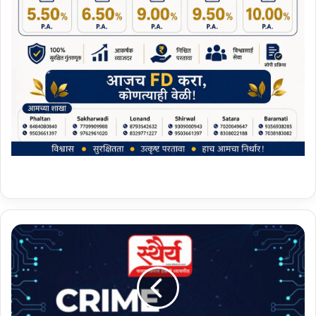
व
ड
ज
ल
ज
व