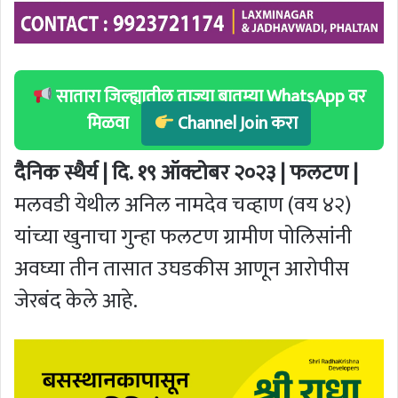
सातारा जिल्ह्यातील ताज्या बातम्या WhatsApp वर
मिळवा
Channel Join करा
दैनिक स्थैर्य | दि. १९ ऑक्टोबर २०२३ | फलटण |
मलवडी येथील अनिल नामदेव चव्हाण (वय ४२)
यांच्या खुनाचा गुन्हा फलटण ग्रामीण पोलिसांनी
अवघ्या तीन तासात उघडकीस आणून आरोपीस
जेरबंद केले आहे.