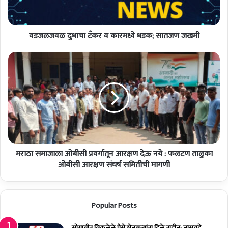
ळ
दु
धा
वडजलजवळ दुधाचा टँकर व कारमध्ये धडक; सातजण जखमी
चा
टँ
क
म
र
रा
व
ठा
का
स
र
मा
म
जा
ध्ये
ला
ध
ओ
ड
बी
क
मराठा समाजाला ओबीसी प्रवर्गातून आरक्षण देऊ नये : फलटण तालुका
सी
;
प्र
ओबीसी आरक्षण संघर्ष समितीची मागणी
सा
व
त
र्गा
ज
तू
Popular Posts
ण
न
ज
आ
ख
र