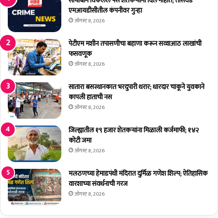
सोयाबीन विकलेले पैसे शेतकर्‍यांना दिले नाहीत; तासवडे
मी
क्ष
एमआयडीसीतील कंपनीवर गुन्हा
ण
ऑगस्ट 8, 2026
दे
ऊ
पेटीएम मशीन तपासणीचा बहाणा करून सव्वाआठ लाखांची
न
फसवणूक
ये
ऑगस्ट 8, 2026
:
फ
सातारा बसस्थानकात भरदुपारी थरार; धारदार चाकूने युवकाने
ल
कापली हाताची नस
ट
ऑगस्ट 8, 2026
ण
ता
जिल्ह्यातील १९ हजार शेतकर्‍यांना मिळाली कर्जमाफी; १४२
लु
कोटी जमा
का
ऑगस्ट 8, 2026
ओ
बी
मलठणच्या हेमाडपंथी मंदिरात दुर्मिळ गणेश शिल्प; ऐतिहासिक
सी
वारशाच्या संवर्धनाची गरज
आ
र
ऑगस्ट 8, 2026
क्ष
ण