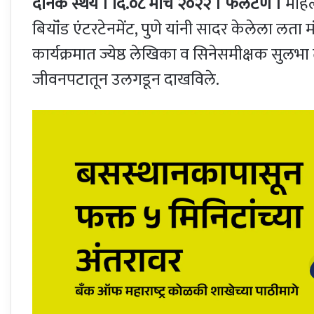
दैनिक स्थैर्य । दि.०८ मार्च २०२२ । फलटण ।
महिल
बियॉंड एंटरटेनमेंट, पुणे यांनी सादर केलेला लता 
कार्यक्रमात ज्येष्ठ लेखिका व सिनेसमीक्षक सुलभा ते
जीवनपटातून उलगडून दाखविले.