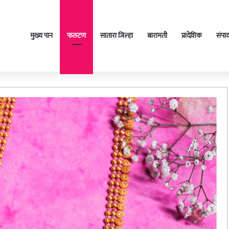
मुख्य पान
फलटण
सातारा जिल्हा
बारामती
प्रादेशिक
संपा