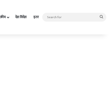
Sea
दकीय
देश विदेश
इतर
for