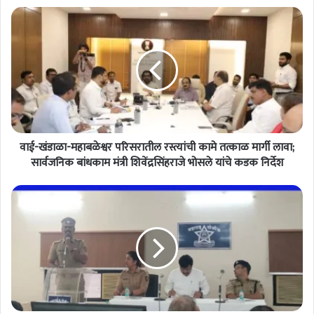
वा
ई
-
खं
डा
ळा
-
म
हा
वाई-खंडाळा-महाबळेश्वर परिसरातील रस्त्यांची कामे तत्काळ मार्गी लावा;
ब
ळे
सार्वजनिक बांधकाम मंत्री शिवेंद्रसिंहराजे भोसले यांचे कडक निर्देश
श्व
र
प
'
रि
ब
स
क
रा
री
ती
ई
ल
द
र
का
स्त्यां
य