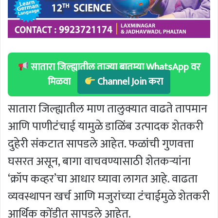
सातारा जिल्ह्यातील ताज्या बातम्या WhatsApp वर
मिळवा
Channel Join करा
सातारा जिल्ह्यातील माण तालुक्यात वाढते तापमान
आणि पाणीटंचाई यामुळे डाळिंब उत्पादक शेतकरी
दुहेरी संकटात सापडले आहेत. फळांची गुणवत्ता
घसरत असून, बागा वाचवण्यासाठी शेतकऱ्यांना
‘क्रॉप कव्हर’चा आधार घ्यावा लागत आहे. वाढता
व्यवस्थापन खर्च आणि मजुरांच्या टंचाईमुळे शेतकरी
आर्थिक कोंडीत सापडले आहेत.