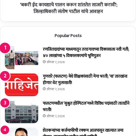
ची
'बकरी ईद कायद्याचे पालन करून शांततेत साजरी करावी';
द्या
का
चे
जिल्हाधिकारी संतोष पाटील यांचे आवाहन
मे
पा
त
ल
त्का
न
Popular Posts
ळ
क
मा
रू
र्गी
न
रणजितदादांच्या माध्यमातून तरडगावच्या विकासाला नवी गती;
ला
शां
४० लाखांच्या ५ विकासकामांचे भूमिपूजन
वा
त
ऑगस्ट 7, 2026
;
ते
सा
त
गुणवरे (फलटण) येथे शिक्षकांसाठी मेगा भरती; ‘या’ तारखांना
र्व
सा
होणार थेट मुलाखती!
ज
ज
ऑगस्ट 7, 2026
नि
री
क
क
फलटणमधील ‘सुश्रुत हॉस्पिटल’मध्ये विविध पदांसाठी तातडीने
बां
रा
भरती!
ध
वी
ऑगस्ट 7, 2026
का
'
म
;
शेतकर्‍यांच्या कर्जमाफीची रक्कम आजपासून खात्यात जमा
मं
जि