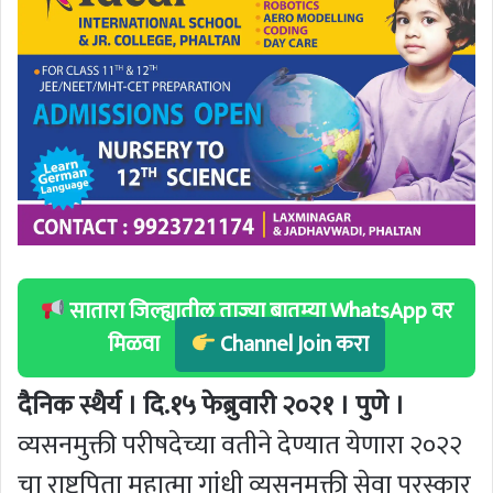
सातारा जिल्ह्यातील ताज्या बातम्या WhatsApp वर
मिळवा
Channel Join करा
दैनिक स्थैर्य । दि.१५ फेब्रुवारी २०२१ । पुणे ।
व्यसनमुक्ती परीषदेच्या वतीने देण्यात येणारा २०२२
चा राष्ट्रपिता महात्मा गांधी व्यसनमुक्ती सेवा पुरस्कार