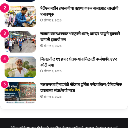
चे
मा
रा
री
पेटीएम मशीन तपासणीचा बहाणा करून सव्वाआठ लाखांची
ज्य
;
फसवणूक
पा
१
ऑगस्ट 8, 2026
लां
०
च्या
ठि
सातारा बसस्थानकात भरदुपारी थरार; धारदार चाकूने युवकाने
ह
का
कापली हाताची नस
स्ते
णां
ऑगस्ट 8, 2026
उ
व
द्घा
र
जिल्ह्यातील १९ हजार शेतकर्‍यांना मिळाली कर्जमाफी; १४२
ट
धा
कोटी जमा
न
डी
ऑगस्ट 8, 2026
मलठणच्या हेमाडपंथी मंदिरात दुर्मिळ गणेश शिल्प; ऐतिहासिक
वारशाच्या संवर्धनाची गरज
ऑगस्ट 8, 2026