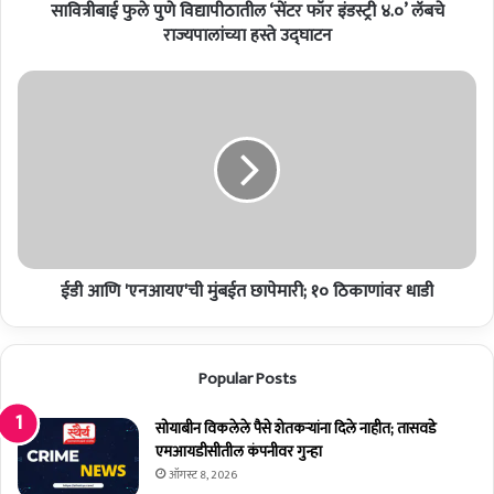
सावित्रीबाई फुले पुणे विद्यापीठातील ‘सेंटर फॉर इंडस्ट्री ४.०’ लॅबचे
वि
द्या
राज्यपालांच्या हस्ते उद्घाटन
पी
ठा
ई
ती
डी
ल
आ
‘
णि
सें
'
ट
ए
र
न
फॉ
आ
र
य
इं
ईडी आणि 'एनआयए'ची मुंबईत छापेमारी; १० ठिकाणांवर धाडी
ए
ड
'
स्ट्री
ची
४
मुं
Popular Posts
.
ब
०
ई
’
सोयाबीन विकलेले पैसे शेतकर्‍यांना दिले नाहीत; तासवडे
त
लॅ
एमआयडीसीतील कंपनीवर गुन्हा
छा
ब
पे
ऑगस्ट 8, 2026