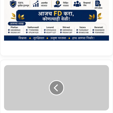
सा
वि
त्री
बा
ई
फु
ले
पु
णे