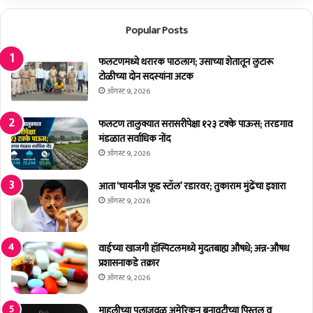
ची
नि
जो
र्मि
Popular Posts
ड
ती
द्या
अ
वी
भ्या
फलटणमध्ये थरारक पाठलाग; उसाच्या शेतातून लुटारू
:
सा
टोळीच्या दोन सदस्यांना अटक
जि
र्थीं
ऑगस्ट 9, 2026
.
सा
प
ठी
फलटण तालुक्यात सरासरीपेक्षा १२३ टक्के पाऊस; तरडगाव
.
मा
मंडळात सर्वाधिक नोंद
अ
र्ग
ऑगस्ट 9, 2026
ध्य
द
क्षा
र्श
आता ‘चायनीज फूड स्टॉल’ रडारवर; तुकाराम मुंढेंचा इशारा
डॉ
क
ऑगस्ट 9, 2026
.
ठ
प्रि
रे
या
ल
वाईच्या खाजगी हॉस्पिटलमध्ये मुदतबाह्य औषधे; अन्न-औषध
शिं
:
प्रशासनाकडे तक्रार
दे
डॉ
ऑगस्ट 9, 2026
.
सौ
माहुलीच्या पुलाजवळ अमेरिकन बनावटीच्या पिस्तूल व
.