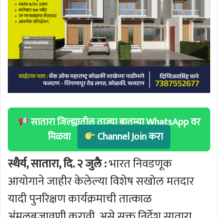
सातारा जिल्ह्यातील ताज्या बातम्या WhatsApp वर
मिळवा
Channel Join करा
स्थैर्य, सातारा, दि. २ जुलै :
भारत निवडणूक
आयोगाने जाहीर केलेल्या विशेष सखोल मतदार
यादी पुनरिक्षण कार्यक्रमाची तात्काळ
अंमलबजावणी करावी, असे सक्त निर्देश सातारा