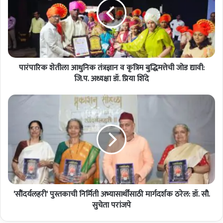
रि
क
शे
ती
ला
आ
पारंपारिक शेतीला आधुनिक तंत्रज्ञान व कृत्रिम बुद्धिमत्तेची जोड द्यावी:
धु
नि
जि.प. अध्यक्षा डॉ. प्रिया शिंदे
क
तं
'
त्र
सौं
ज्ञा
द
न
र्य
व
ल
कृ
ह
त्रि
री
म
'
बु
पु
द्धि
'सौंदर्यलहरी' पुस्तकाची निर्मिती अभ्यासार्थींसाठी मार्गदर्शक ठरेल: डॉ. सौ.
स्त
म
का
सुचेता परांजपे
त्ते
ची