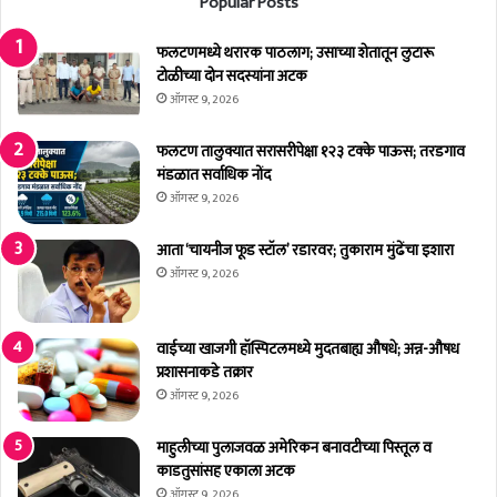
Popular Posts
ह
र
फलटणमध्ये थरारक पाठलाग; उसाच्या शेतातून लुटारू
वि
टोळीच्या दोन सदस्यांना अटक
ले
ले
ऑगस्ट 9, 2026
१
५
फलटण तालुक्यात सरासरीपेक्षा १२३ टक्के पाऊस; तरडगाव
मो
मंडळात सर्वाधिक नोंद
बा
ऑगस्ट 9, 2026
ई
ल
आता ‘चायनीज फूड स्टॉल’ रडारवर; तुकाराम मुंढेंचा इशारा
ना
ऑगस्ट 9, 2026
ग
रि
कां
वाईच्या खाजगी हॉस्पिटलमध्ये मुदतबाह्य औषधे; अन्न-औषध
ना
प्रशासनाकडे तक्रार
सु
ऑगस्ट 9, 2026
पू
र्द
माहुलीच्या पुलाजवळ अमेरिकन बनावटीच्या पिस्तूल व
काडतुसांसह एकाला अटक
ऑगस्ट 9, 2026