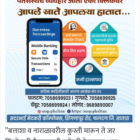
”बत्ताशा व नाराळावरील कुस्ती मारून ते जर