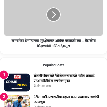
म
ग्ण
नी
से
दो
वा
न
दे
वे
णा
ळा
ऱ्यां
प
च्या
ल
सु
टी
रुग्णसेवा देणाऱ्यांच्या सुरक्षेबाबत अधिक काळजी घ्या – वैद्यकीय
र
,
क्षे
शिक्षणमंत्री अमित देशमुख
दु
बा
चा
ब
की
त
Popular Posts
चा
अ
च
धि
क्का
क
सोयाबीन विकलेले पैसे शेतकर्‍यांना दिले नाहीत; तासवडे
चू
का
एमआयडीसीतील कंपनीवर गुन्हा
र
ळ
ऑगस्ट 8, 2026
.
जी
.
घ्या
पेटीएम मशीन तपासणीचा बहाणा करून सव्वाआठ लाखांची
.
–
फसवणूक
!
वै