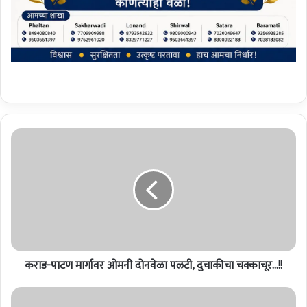
क
रा
ड
-
पा
ट
ण
मा
र्गा
कराड-पाटण मार्गावर ओमनी दोनवेळा पलटी, दुचाकीचा चक्काचूर...!!
व
र
ओ
रु