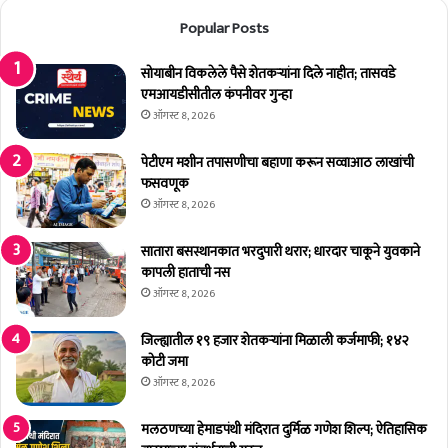
मं
यां
Popular Posts
त्री
ची
शं
सा
भू
ता
सोयाबीन विकलेले पैसे शेतकर्‍यांना दिले नाहीत; तासवडे
रा
ऱ्या
एमआयडीसीतील कंपनीवर गुन्हा
ज
त
ऑगस्ट 8, 2026
दे
सो
सा
म
पेटीएम मशीन तपासणीचा बहाणा करून सव्वाआठ लाखांची
ई
वा
फसवणूक
यां
री
ऑगस्ट 8, 2026
चे
जा
टं
ही
सातारा बसस्थानकात भरदुपारी थरार; धारदार चाकूने युवकाने
चा
र
कापली हाताची नस
ई
स
ऑगस्ट 8, 2026
आ
भा
ढा
;
जिल्ह्यातील १९ हजार शेतकर्‍यांना मिळाली कर्जमाफी; १४२
वा
गां
कोटी जमा
बै
धी
ऑगस्ट 8, 2026
ठ
मै
की
दा
त
मलठणच्या हेमाडपंथी मंदिरात दुर्मिळ गणेश शिल्प; ऐतिहासिक
ना