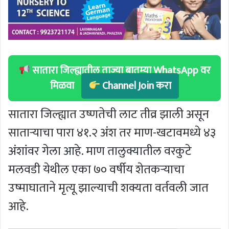
सातारा जिल्ह्यातील ताज्या बातम्या WhatsApp वर
मिळवा
Channel Join करा
सातारा जिल्ह्यात उष्णतेची लाट तीव्र झाली असून
साताऱ्याचा पारा ४१.२ अंश तर माण-खटावमध्ये ४३
अंशांवर गेला आहे. माण तालुक्यातील वरकुटे
मलवडी येथील एका ७० वर्षीय शेतकऱ्याचा
उष्माघाताने मृत्यू झाल्याची शक्यता वर्तवली जात
आहे.