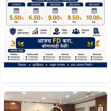
'
ध
र
णां