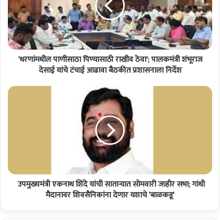
म
धी
ल
पा
णी
'धरणांमधील पाणीसाठा पिण्यासाठी राखीव ठेवा'; पालकमंत्री शंभूराज
सा
ठा
देसाई यांचे टंचाई आढावा बैठकीत प्रशासनाला निर्देश
पि
ण्या
सा
उ
ठी
प
रा
मु
खी
ख्य
व
मं
ठे
त्री
वा
ए
'
क
;
उपमुख्यमंत्री एकनाथ शिंदे यांची साताऱ्यात सोमवारी जाहीर सभा; गांधी
ना
पा
थ
मैदानावर शिवसैनिकांना देणार यशाचे 'बाळकडू'
ल
शिं
क
दे