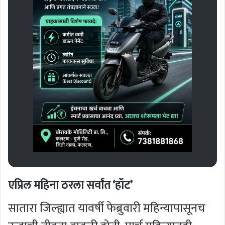
एप्रिल महिना ठरला सर्वांत ‘हॉट’
सातारा जिल्ह्यात यावर्षी फेब्रुवारी महिन्यापासूनच