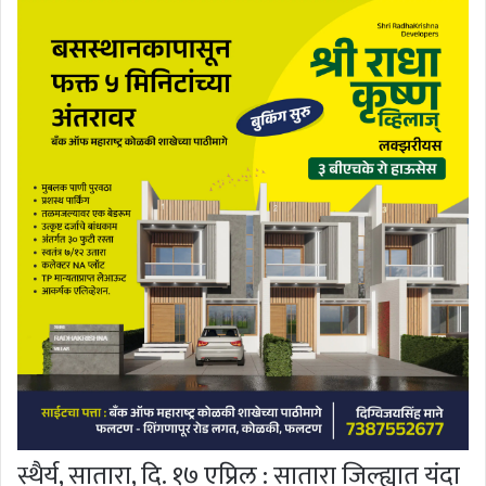
स्थैर्य, सातारा, दि. १७ एप्रिल : सातारा जिल्ह्यात यंदा