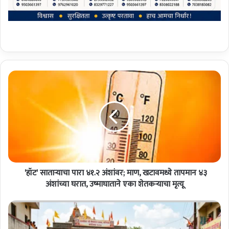
'
हॉ
ट
'
सा
ता
ऱ्या
चा
'हॉट' साताऱ्याचा पारा ४१.२ अंशांवर; माण, खटावमध्ये तापमान ४३
पा
रा
अंशांच्या घरात, उष्माघाताने एका शेतकऱ्याचा मृत्यू
४
१
.
को
२
रे