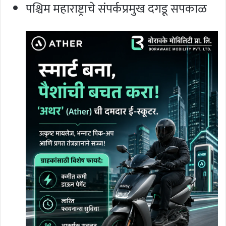
पश्चिम महाराष्ट्राचे संपर्कप्रमुख दगडू सपकाळ