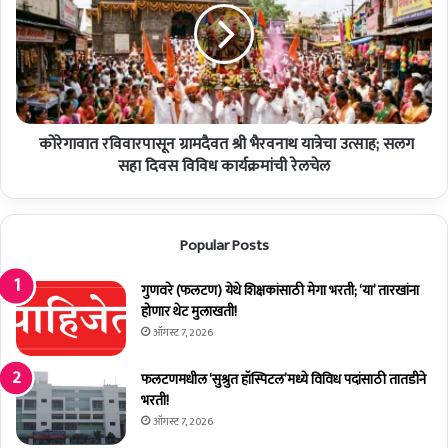
अं
गा
शां
वा
व
त
र
र
;
वि
मा
वा
ण
कोरेगावात रविवारपासून ग्रामदैवत श्री भैरवनाथ यात्रेचा उत्साह; सलग
र
,
पा
सहा दिवस विविध कार्यक्रमांची रेलचेल
ख
सू
टा
न
व
ग्रा
Popular Posts
म
म
ध्ये
दै
ता
व
गुणवरे (फलटण) येथे शिक्षकांसाठी मेगा भरती; ‘या’ तारखांना
प
त
होणार थेट मुलाखती!
मा
श्री
ऑगस्ट 7, 2026
न
भै
४
र
फलटणमधील ‘सुश्रुत हॉस्पिटल’मध्ये विविध पदांसाठी तातडीने
३
व
भरती!
अं
ना
ऑगस्ट 7, 2026
शां
थ