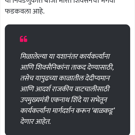
या निवडणुकीत बाजी मारत शिवसेनेचा भगवा
फडकवला आहे.
मिळालेल्या या यशानंतर कार्यकर्त्यांना
आणि शिवसैनिकांना ताकद देण्यासाठी,
तसेच यापुढच्या काळातील देदीप्यमान
आणि आदर्श राजकीय वाटचालीसाठी
उपमुख्यमंत्री एकनाथ शिंदे या सभेतून
कार्यकर्त्यांना मार्गदर्शन करून ‘बाळकडू’
देणार आहेत.