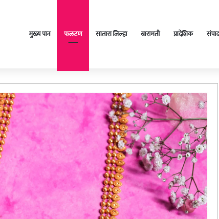
मुख्य पान
फलटण
सातारा जिल्हा
बारामती
प्रादेशिक
संपा