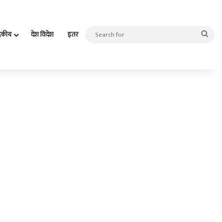
Sea
दकीय
देश विदेश
इतर
for