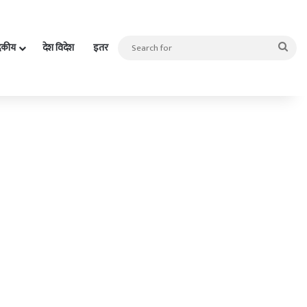
Sea
दकीय
देश विदेश
इतर
for