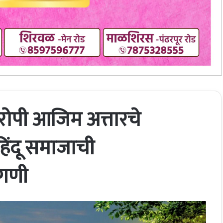
ोपी आजिम अत्तारचे
िंदू समाजाची
ागणी