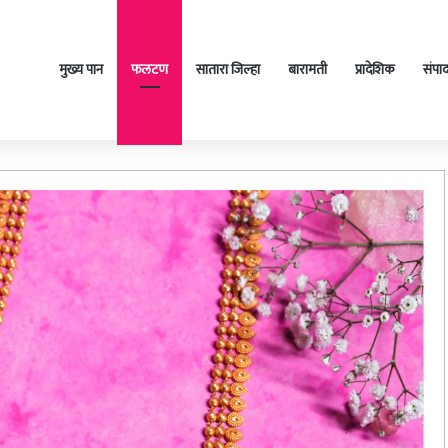
मुख्य पान
फलटण
सातारा जिल्हा
बारामती
प्रादेशिक
संपा