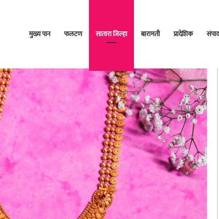
मुख्य पान
फलटण
सातारा जिल्हा
बारामती
प्रादेशिक
संपा