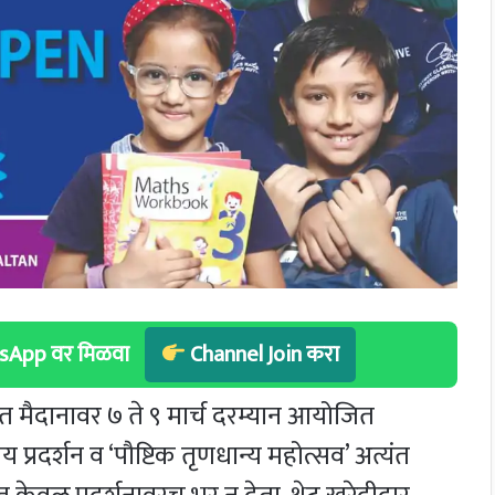
hatsApp वर मिळवा
Channel Join करा
मैदानावर ७ ते ९ मार्च दरम्यान आयोजित
ागीय प्रदर्शन व ‘पौष्टिक तृणधान्य महोत्सव’ अत्यंत