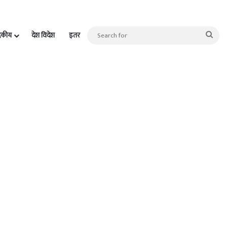
Sea
दकीय
देश विदेश
इतर
for