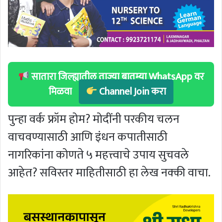
सातारा जिल्ह्यातील ताज्या बातम्या WhatsApp वर
मिळवा
Channel Join करा
पुन्हा वर्क फ्रॉम होम? मोदींनी परकीय चलन
वाचवण्यासाठी आणि इंधन कपातीसाठी
नागरिकांना कोणते ५ महत्त्वाचे उपाय सुचवले
आहेत? सविस्तर माहितीसाठी हा लेख नक्की वाचा.