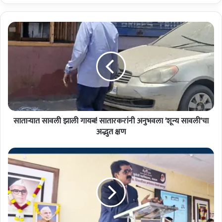
सा
ता
ऱ्या
त
सा
व
ली
झा
ली
साताऱ्यात सावली झाली गायब! सातारकरांनी अनुभवला 'शून्य सावली'चा
गा
य
अद्भुत क्षण
ब
!
फ
सा
ल
ता
ट
र
ण
क
:
रां
क्रां
नी
ती