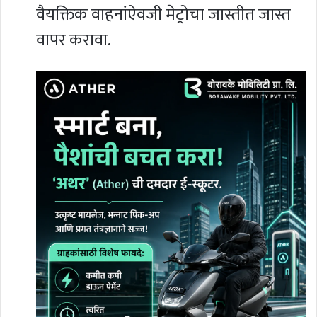
वैयक्तिक वाहनांऐवजी मेट्रोचा जास्तीत जास्त
वापर करावा.