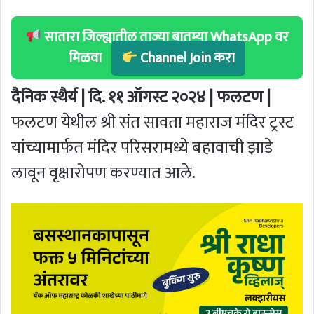
सातारा जिल्ह्यातील ताज्या बातम्या WhatsApp वर
मिळवा
Channel Join करा
दैनिक स्थैर्य | दि. ११ ऑगस्ट २०२४ | फलटण |
फलटण येथील श्री संत सावता महाराज मंदिर ट्रस्ट
यांच्यामार्फत मंदिर परिसरामध्ये बहावाची झाडे
लावून वृक्षारोपण करण्यात आले.