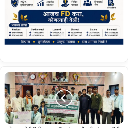
शे
त
मा
ल
ख
रे
दी
-
वि