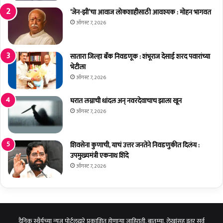
ती
व
‘जेन-झी’चा आवाज लोकशाहीसाठी आवश्यक : मोहन भागवत
कां
ऑगस्ट 7, 2026
च्या
वा
प
सातारा जिल्हा बँक निवडणूक : शंभूराज देसाई शरद पवारांच्या
रा
भेटीला
चे
ऑगस्ट 7, 2026
प्रा
त्य
घरात लग्नाची धांदल अन् नवरदेवाचाच झाला खून
क्षि
ऑगस्ट 7, 2026
क
शिवसेना कुणाची, याचं उत्तर जनतेने निवडणुकीत दिलंय :
उपमुख्यमंत्री एकनाथ शिंदे
ऑगस्ट 7, 2026
दैनिक स्थैर्यच्या न्यूज पोर्टलद्वारे प्रकाशित होणाऱ्या जाहिराती, बातम्या, लेखांसह इतर सर्व