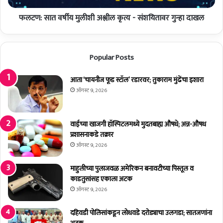
म
र्षी
-
फलटण: सात वर्षीय मुलीशी अश्लील कृत्य - संशयितावर गुन्हा दाखल
य
द
मु
म
ली
दा
शी
Popular Posts
र
अ
पा
श्ली
व
आता ‘चायनीज फूड स्टॉल’ रडारवर; तुकाराम मुंढेंचा इशारा
ल
सा
कृ
ऑगस्ट 9, 2026
ची
त्य
प्र
-
ती
सं
वाईच्या खाजगी हॉस्पिटलमध्ये मुदतबाह्य औषधे; अन्न-औषध
क्षा
श
प्रशासनाकडे तक्रार
यि
ऑगस्ट 9, 2026
ता
व
माहुलीच्या पुलाजवळ अमेरिकन बनावटीच्या पिस्तूल व
र
काडतुसांसह एकाला अटक
गु
ऑगस्ट 9, 2026
न्हा
दा
दहिवडी पोलिसांकडून लोधवडे दरोड्याचा उलगडा; सातजणांना
ख