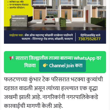
सातारा जिल्ह्यातील ताज्या बातम्या WhatsApp वर
मिळवा
Channel Join करा
फलटणच्या कुंभार टेक परिसरात भटक्या कुत्र्यांची
दहशत वाढली असून त्यांच्या हल्ल्यात एक वृद्धा
जखमी झाली आहे. नागरिकांनी नगरपालिकेकडे
कारवाईची मागणी केली आहे.