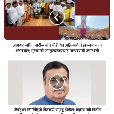
म
दा
र
स
चि
न
पा
टी
आमदार सचिन पाटील यांचे चौंडी येथे अहिल्यादेवी होळकर यांना
ल
यां
अभिवादन; मुख्यमंत्री, उपमुख्यमंत्र्यांसह मान्यवरांची उपस्थिती
चे
चौं
डी
जै
ये
व
थे
इं
अ
ध
हि
न
ल्या
नि
दे
र्मि
वी
ती
हो
जैवइंधन निर्मितीमुळे शेतकरी समृद्ध होतील; केंद्रीय मंत्री नितीन
मु