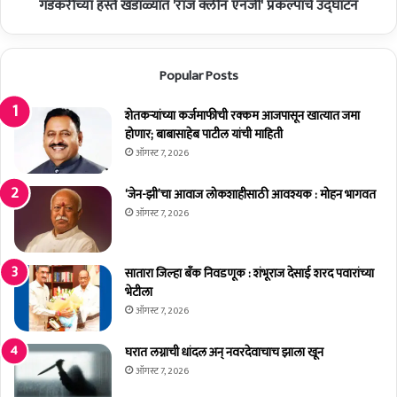
ळ
ळे
गडकरींच्या हस्ते खंडाळ्यात 'राज क्लीन एनर्जी' प्रकल्पाचे उद्घाटन
क
शे
र
त
यां
क
Popular Posts
ना
री
अ
स
भि
मृ
शेतकर्‍यांच्या कर्जमाफीची रक्कम आजपासून खात्यात जमा
वा
द्ध
होणार; बाबासाहेब पाटील यांची माहिती
द
हो
ऑगस्ट 7, 2026
न
ती
;
ल
‘जेन-झी’चा आवाज लोकशाहीसाठी आवश्यक : मोहन भागवत
मु
;
ऑगस्ट 7, 2026
ख्य
कें
मं
द्री
त्री
य
सातारा जिल्हा बँक निवडणूक : शंभूराज देसाई शरद पवारांच्या
,
मं
भेटीला
उ
त्री
ऑगस्ट 7, 2026
प
नि
मु
ती
घरात लग्नाची धांदल अन् नवरदेवाचाच झाला खून
ख्य
न
ऑगस्ट 7, 2026
मं
ग
त्र्यां
ड