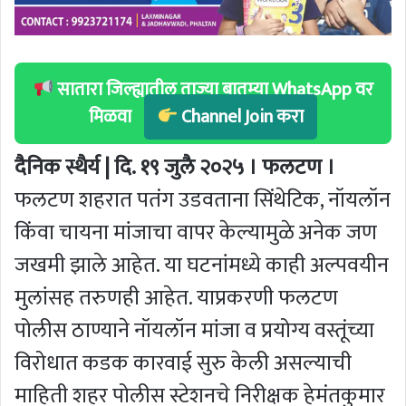
सातारा जिल्ह्यातील ताज्या बातम्या WhatsApp वर
मिळवा
Channel Join करा
दैनिक स्थैर्य | दि. १९ जुलै २०२५ । फलटण ।
फलटण शहरात पतंग उडवताना सिंथेटिक, नॉयलॉन
किंवा चायना मांजाचा वापर केल्यामुळे अनेक जण
जखमी झाले आहेत. या घटनांमध्ये काही अल्पवयीन
मुलांसह तरुणही आहेत. याप्रकरणी फलटण
पोलीस ठाण्याने नॉयलॉन मांजा व प्रयोग्य वस्तूंच्या
विरोधात कडक कारवाई सुरु केली असल्याची
माहिती शहर पोलीस स्टेशनचे निरीक्षक हेमंतकुमार