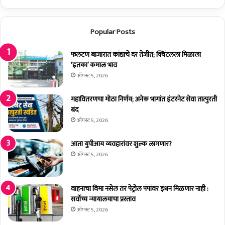
श
जे
भ्र
ष्ट्रा
Popular Posts
चा
रा
चे
फलटण बाजारात कांद्याचे दर तेजीत; क्विंटलला मिळाला
कु
‘इतका’ कमाल भाव
र
ऑगस्ट 5, 2026
ण
;
महावितरणचा मोठा निर्णय; अनेक भागांत इंटरनेट सेवा तात्पुरती
को
बंद
ळ
ऑगस्ट 5, 2026
की
भा
आता युपीआय व्यवहारांवर शुल्क लागणार?
ज
ऑगस्ट 5, 2026
पा
चा
घ
वाहनाचा विमा नसेल तर पेट्रोल पंपांवर इंधन मिळणार नाही :
णा
सर्वोच्च न्यायालयाचा प्रस्ताव
घा
ऑगस्ट 5, 2026
त